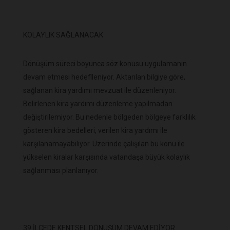
KOLAYLIK SAĞLANACAK
Dönüşüm süreci boyunca söz konusu uygulamanın
devam etmesi hedeflleniyor. Aktarılan bilgiye göre,
sağlanan kira yardımı mevzuat ile düzenleniyor.
Belirlenen kira yardımı düzenleme yapılmadan
değiştirilemiyor. Bu nedenle bölgeden bölgeye farklılık
gösteren kira bedelleri, verilen kira yardımı ile
karşılanamayabiliyor. Üzerinde çalışılan bu konu ile
yükselen kiralar karşısında vatandaşa büyük kolaylık
sağlanması planlanıyor.
39 İLÇEDE KENTSEL DÖNÜŞÜM DEVAM EDİYOR