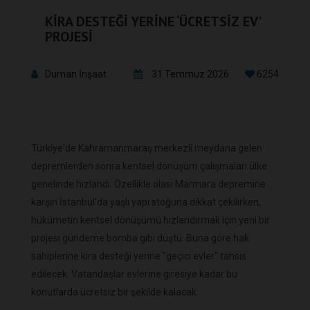
KİRA DESTEĞİ YERİNE ‘ÜCRETSİZ EV’
PROJESİ
Duman İnşaat
31 Temmuz 2026
6254
Türkiye'de Kahramanmaraş merkezli meydana gelen
depremlerden sonra kentsel dönüşüm çalışmaları ülke
genelinde hızlandı. Özellikle olası Marmara depremine
karşın İstanbul'da yaşlı yapı stoğuna dikkat çekilirken,
hükümetin kentsel dönüşümü hızlandırmak için yeni bir
projesi gündeme bomba gibi düştü. Buna göre hak
sahiplerine kira desteği yerine "geçici evler" tahsis
edilecek. Vatandaşlar evlerine giresiye kadar bu
konutlarda ücretsiz bir şekilde kalacak.