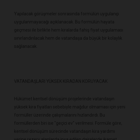
Yapılacak görüşmeler sonrasında formülün uygulanıp
uygulanmayacağı açıklanacak. Bu formülün hayata
geçmesi ile birlikte hem kiralarda fahiş fiyat uygulaması
sınırlandırılacak hem de vatandaşa da büyük bir kolaylık
sağlanacak.
VATANDAŞLARI YÜKSEK KİRADAN KORUYACAK
Hükümet kentsel dönüşüm projelerinde vatandaşın
yüksek kira fiyatları sebebiyle mağdur olmaması için yeni
formüller üzerinde çalışmalarını hızlandırdı. Bu
formüllerden biri ise "geçici ev" verilmesi. Formüle göre,
kentsel dönüşüm sürecinde vatandaşın kira yardımı
yerine rezerv alanlarda inşa edilen dairelerde ikamet