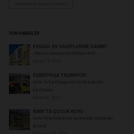
Rakamlarla İnşaat Sektörü
SON HABERLER
EVSİAD: EV SAHIPLERINE DARBE!
Merkez Bankası’nın iktidara iletti...
Şubat 13, 2023
EŞREFPAŞA TAŞINIYOR!
İzmir 'in Eşrefpaşa semtinde bulunan
Eşrefpaşa...
Nisan 02, 2023
KINIK'TA ÇOCUK KÖYÜ
İzmir Kınık Belediyesi tarafından planlanan
&Ccedi...
Temmuz 28, 2023