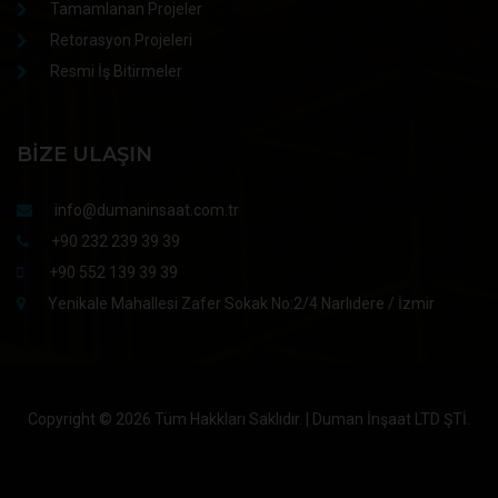
Tamamlanan Projeler
Retorasyon Projeleri
Resmi İş Bitirmeler
BIZE ULAŞIN
info@dumaninsaat.com.tr
+90 232 239 39 39
+90 552 139 39 39
Yenikale Mahallesi Zafer Sokak No:2/4 Narlıdere / İzmir
Copyright ©
2026 Tüm Hakkları Saklıdır. | Duman İnşaat LTD ŞTİ.