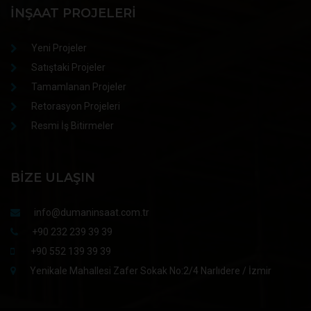
İNŞAAT PROJELERI
Yeni Projeler
Satıştaki Projeler
Tamamlanan Projeler
Retorasyon Projeleri
Resmi İş Bitirmeler
BIZE ULAŞIN
info@dumaninsaat.com.tr
+90 232 239 39 39
+90 552 139 39 39
Yenikale Mahallesi Zafer Sokak No:2/4 Narlıdere / İzmir