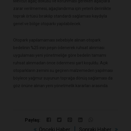
Mevcut ağaç dokusu ve korunması gereken ağaçlara
zarar verilmemesi, ağaçlandırma için yeterli derinlikte
toprak örtüsü bırakılıp standardı sağlaması kaydıyla
genel ve bölge otoparkı yapılabilecek.
Otopark yapılamaması sebebiyle alınan otopark
bedelinin %25 inin peşin ödenerek ruhsat alınması
uygulaması yeni yönetmeliğe göre bedelin tamamı
ruhsat alınmadan önce ödenmesi şart koşuldu. Açık
otoparkların zemini su geçiren malzemeden yapılması
böylece yağmur suyunun toprağa dönüş sağlaması da
göz önüne alınan yeni yönetmelik kararları arasında.
Paylaş:
Önceki Haber
Sonraki Haber