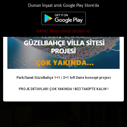
Duman İnşaat artık Google Play Store'da
×
Toggle
navigati
KAPAT Mobil siteye devarm et
OTOPARK
YÖNETMELİĞİNDE
SON DURUM!
Park/Sanat Güzelbahçe 1+1 / 2+1 loft Daire konsept projesi
PROJE DETAYLARI ÇOK YAKINDA ! BİZİ TAKİPTE KALIN !
Anasayfa
Haber
Arsa ve Konut
OTOPARK YÖNETMELİĞİNDE SON DURUM!