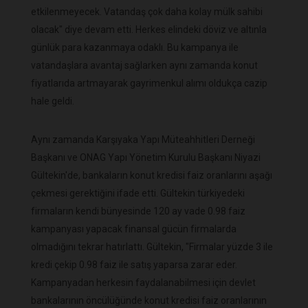
etkilenmeyecek. Vatandaş çok daha kolay mülk sahibi
olacak" diye devam etti. Herkes elindeki döviz ve altınla
günlük para kazanmaya odaklı. Bu kampanya ile
vatandaşlara avantaj sağlarken aynı zamanda konut
fiyatlarıda artmayarak gayrimenkul alımı oldukça cazip
hale geldi.
Aynı zamanda Karşıyaka Yapı Müteahhitleri Derneği
Başkanı ve ONAG Yapı Yönetim Kurulu Başkanı Niyazi
Gültekin'de, bankaların konut kredisi faiz oranlarını aşağı
çekmesi gerektiğini ifade etti. Gültekin türkiyedeki
firmaların kendi bünyesinde 120 ay vade 0.98 faiz
kampanyası yapacak finansal gücün firmalarda
olmadığını tekrar hatırlattı. Gültekin, "Firmalar yüzde 3 ile
kredi çekip 0.98 faiz ile satış yaparsa zarar eder.
Kampanyadan herkesin faydalanabilmesi için devlet
bankalarının öncülüğünde konut kredisi faiz oranlarının