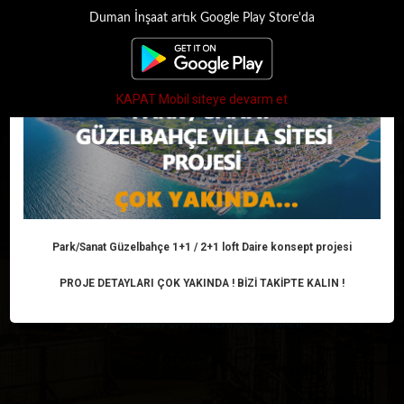
Duman İnşaat artık Google Play Store'da
×
Toggle
navigati
KAPAT Mobil siteye devarm et
ZAMAN
GAYRİMENKUL
ZAMANI!
Park/Sanat Güzelbahçe 1+1 / 2+1 loft Daire konsept projesi
PROJE DETAYLARI ÇOK YAKINDA ! BİZİ TAKİPTE KALIN !
Anasayfa
Haber
Arsa ve Konut
ZAMAN GAYRİMENKUL ZAMANI!