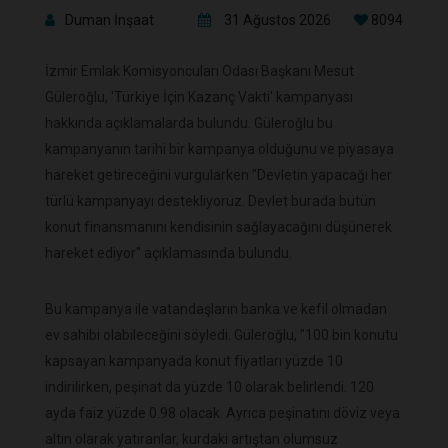
Duman İnşaat
31 Ağustos 2026
8094
İzmir Emlak Komisyoncuları Odası Başkanı Mesut
Güleroğlu, 'Türkiye İçin Kazanç Vakti' kampanyası
hakkında açıklamalarda bulundu. Güleroğlu bu
kampanyanın tarihi bir kampanya olduğunu ve piyasaya
hareket getireceğini vurgularken "Devletin yapacağı her
türlü kampanyayı destekliyoruz. Devlet burada bütün
konut finansmanını kendisinin sağlayacağını düşünerek
hareket ediyor" açıklamasında bulundu.
Bu kampanya ile vatandaşların banka ve kefil olmadan
ev sahibi olabileceğini söyledi. Güleroğlu, "100 bin konutu
kapsayan kampanyada konut fiyatları yüzde 10
indirilirken, peşinat da yüzde 10 olarak belirlendi. 120
ayda faiz yüzde 0.98 olacak. Ayrıca peşinatını döviz veya
altın olarak yatıranlar, kurdaki artıştan olumsuz