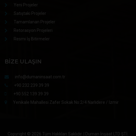
Yeni Projeler
Satıştaki Projeler
Tamamlanan Projeler
Retorasyon Projeleri
Resmi İş Bitirmeler
BIZE ULAŞIN
info@dumaninsaat.com.tr
+90 232 239 39 39
+90 552 139 39 39
Yenikale Mahallesi Zafer Sokak No:2/4 Narlıdere / İzmir
Copyright ©
2026 Tüm Hakkları Saklıdır. | Duman İnşaat LTD ŞTİ.