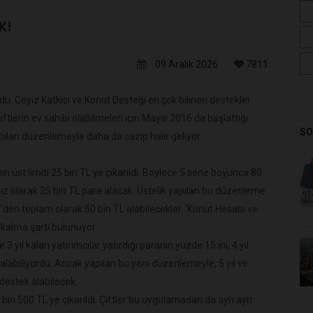
K!
09 Aralık 2026
7811
rdu. Çeyiz Katkısı ve Konut Desteği en çok bilinen destekler
iftlerin ev sahibi olabilmeleri için Mayıs 2016 da başlattığı
SO
pılan düzenlemeyle daha da cazip hale geliyor.
ın üst limiti 25 bin TL ye çıkarıldı. Böylece 5 sene boyunca 80
lıksız olarak 25 bin TL para alacak. Üstelik yapılan bu düzenleme
TL 'den toplam olarak 50 bin TL alabilecekler. 'Konut Hesabı ve
 kalma şartı bulunuyor.
ıl kalan yatırımcılar yatırdığı paranın yüzde 15 ini, 4 yıl
i alabiliyordu. Ancak yapılan bu yeni düzenlemeyle, 5 yıl ve
destek alabilecek.
 bin 500 TL ye çıkarıldı. Çiftler bu uygulamadan da ayrı ayrı