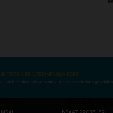
IR TEMELLER ÜZERINE INŞA EDER
 için bize ulaşabilir yada satış ofislerimizle irtibata geçebilirs
UMSAL
İNŞAAT PROJELERI