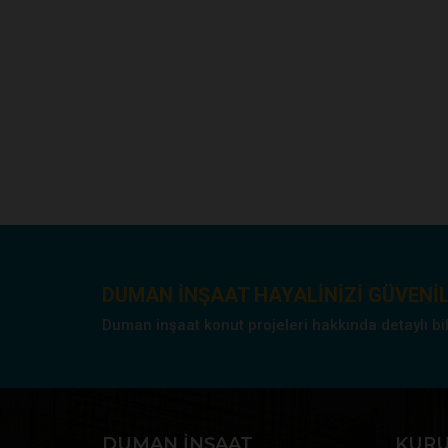
DUMAN INŞAAT HAYALINIZI GÜVENIL
Duman inşaat konut projeleri hakkında detaylı bilgi
DUMAN İNŞAAT
KUR