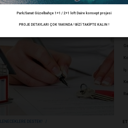
Park/Sanat Güzelbahçe 1+1 / 2+1 loft Daire konsept projesi
HA
PROJE DETAYLARI ÇOK YAKINDA ! BİZİ TAKİPTE KALIN !
Ar
Ge
K
İş
Ke
Ra
LENECEKLERE DESTEK!
ET