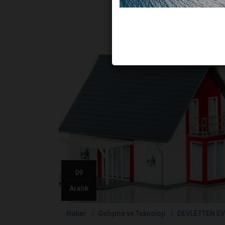
09
Aralık
Haber
Gelişme ve Teknoloji
DEVLETTEN EV