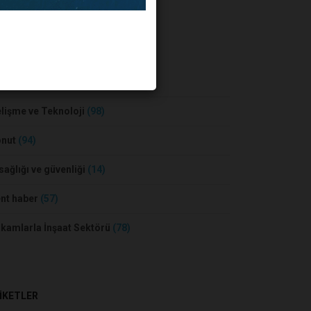
BER KATEGORİLERİ
sa ve Konut
(55)
lişme ve Teknoloji
(98)
onut
(94)
 sağlığı ve güvenliği
(14)
nt haber
(57)
kamlarla İnşaat Sektörü
(78)
İKETLER