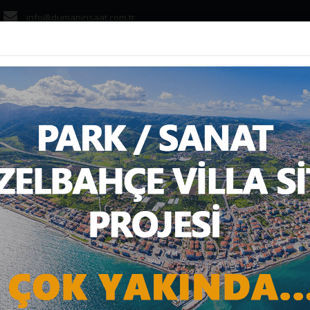
info@dumaninsaat.com.tr
ANASAYFA
KURUMS
TEN EVLENECEKLERE 
yfa
Haber
Gelişme ve Teknoloji
DEVLETTEN EVLENECEKLERE D