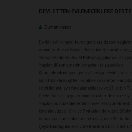
DEVLETTEN EVLENECEKLERE DESTE
Duman İnşaat
Devlet, evlilik hayali kuran gençlere destek sağlıyo
arasında. Aile ve Sosyal Politikalar Bakanlığı genç ç
'Konut Hesabı ve Devlet Katkısı' uygulaması son ya
Yapılan düzenlemenin detayları ise şu şekilde;
Konut almak isteyen genç çiftler için devlet katkısın
bin TL biriktiren çiftler, ev alırken devletten karşı
ile çiftler ayrı ayrı faydalanabilecek ve 25 'er bin 
Devlet Katkısı' uygulamasında sistemde en az 3 yıl
Yapılan bu düzenlemeden önceki eski yönetmelikte 3 y
kalanlar yüzde 18'ini ve 5 yıl kalan da yüzde 20'sin
daha uzun süre kalanlar en fazla yüzde 25'i kadar 
Çeyiz Desteği ise eski yönetmelikte 5 bin TL iken, 7