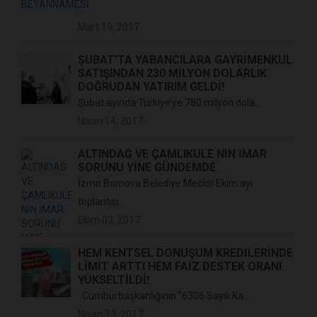
...
Mart 19, 2017
ŞUBAT'TA YABANCILARA GAYRIMENKUL
SATIŞINDAN 230 MILYON DOLARLIK
DOĞRUDAN YATIRIM GELDI!
Şubat ayında Türkiye’ye 780 milyon dola...
Nisan 14, 2017
ALTINDAĞ VE ÇAMLIKULE NİN İMAR
SORUNU YİNE GÜNDEMDE
İzmir Bornova Belediye Meclisi Ekim ayı
toplantısı...
Ekim 03, 2017
HEM KENTSEL DÖNÜŞÜM KREDİLERİNDE
LİMİT ARTTI HEM FAİZ DESTEK ORANI
YÜKSELTİLDİ!
Cumhurbaşkanlığının "6306 Sayılı Ka...
Nisan 13, 2017