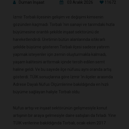
Duman İnşaat
03 Aralık 2026
11672
İzmir Torbalı ilçesinin gelişim ve değişimi kimsenin
gözünden kaçmadı. Torbalı ‘nın sanayi ve tarımdaki hızla
büyümesine orantılı şekilde inşaat sektörünü de
hareketlendirdi. Üretimin bütün alanlarında istikrarlı
şekilde büyüme gösteren Torbalı ilçesi sadece yatırım
yapmak isteyenler için zemin oluşturmakla kalmadı,
yaşam kalitesini arttırmak içinde tercih edilen semt
haline geldi. Ve bu sayede ilçe nüfusu aynı oranda artış
gösterdi. TÜİK sonuçlarına göre İzmir ‘in ilçeler arasında
Adrese Dayalı Nüfus Ölçümlerine bakıldığında en hızlı
büyüme sağlayan haliyle Torbalı oldu.
Nüfus artışı ve inşaat sektörünün gelişmesiyle konut
artışının bir araya gelmesiyle daire satışları da fırladı. Yine
TÜİK verilerine bakıldığında Torbalı, ocak-ekim 2017