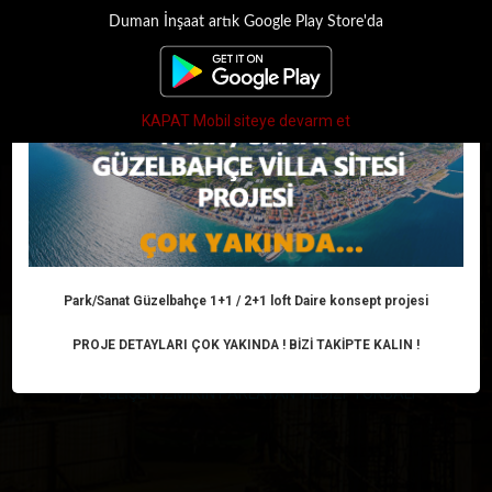
Duman İnşaat artık Google Play Store'da
×
Toggle
navigati
KAPAT Mobil siteye devarm et
GELİŞEN İZMİRİN
PARLAYAN YILDIZI
‘TORBALI’
Park/Sanat Güzelbahçe 1+1 / 2+1 loft Daire konsept projesi
PROJE DETAYLARI ÇOK YAKINDA ! BİZİ TAKİPTE KALIN !
Anasayfa
Haber
Konut
GELİŞEN İZMİRİN PARLAYAN YILDIZI ‘TORBALI’