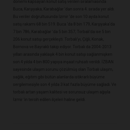
dönemi kapsayan konut satış verileri sıralamasında
Buca, Karşıyaka, Karabağlar 'dan sonra 4. sırada yer aldı.
Bu veriler doğrultusunda İzmir ‘de son 10 ayda konut
satış rakamı 68 bin 519. Buca 'da 8 bin 179, Karşıyaka'da
7 bin 786, Karabağlar 'da 5 bin 357, Torbalı'da ise 5 bin
206 konut satışı gerçekleşti. Torbalı'yı, Çiğli, Konak,
Bornova ve Bayraklı takip ediyor. Torbalı da 2004-2013
yılları arasında yaklaşık 4 bin konut satışı sağlanmışken
son 4 yılda 4 bin 800 yapıya inşaat ruhsatı verildi. İZBAN
sayesinde ulaşım sorunu çözülmüş olan Torbalı ulaşım,
sağlık, eğitim gibi bütün alanlarda istikrarlı büyüme
sergilemesiyle son 4 yılda 3 kat fazla büyüme sağladı. Ve
torbalı artan yaşam kalitesi ve sorunsuz ulaşım ağıyla
İzmir ‘in tercih edilen ilçeleri haline geldi.