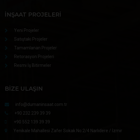
İNŞAAT PROJELERI
Yeni Projeler
Satıştaki Projeler
Tamamlanan Projeler
Retorasyon Projeleri
Resmi İş Bitirmeler
BIZE ULAŞIN
info@dumaninsaat.com.tr
+90 232 239 39 39
+90 552 139 39 39
Yenikale Mahallesi Zafer Sokak No:2/4 Narlıdere / İzmir