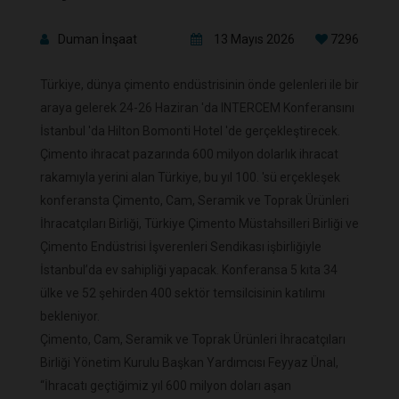
Duman İnşaat
13 Mayıs 2026
7296
Türkiye, dünya çimento endüstrisinin önde gelenleri ile bir
araya gelerek 24-26 Haziran 'da INTERCEM Konferansını
İstanbul 'da Hilton Bomonti Hotel 'de gerçekleştirecek.
Çimento ihracat pazarında 600 milyon dolarlık ihracat
rakamıyla yerini alan Türkiye, bu yıl 100. 'sü erçekleşek
konferansta Çimento, Cam, Seramik ve Toprak Ürünleri
İhracatçıları Birliği, Türkiye Çimento Müstahsilleri Birliği ve
Çimento Endüstrisi İşverenleri Sendikası işbirliğiyle
İstanbul’da ev sahipliği yapacak. Konferansa 5 kıta 34
ülke ve 52 şehirden 400 sektör temsilcisinin katılımı
bekleniyor.
Çimento, Cam, Seramik ve Toprak Ürünleri İhracatçıları
Birliği Yönetim Kurulu Başkan Yardımcısı Feyyaz Ünal,
“İhracatı geçtiğimiz yıl 600 milyon doları aşan