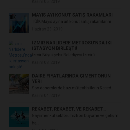
Kasım 05, 2019
MAYIS AYI KONUT SATIŞ RAKAMLARI
TÜİK Mayıs ayına ait konut satış rakamlarını ...
Haziran 23, 2019
İZMIR NARLIDERE METROSU’NDA IKI
ISTASYON BIRLEŞTI!
İzmir Büyükşehir Belediyesi İzmir 'i...
Kasım 08, 2019
DAİRE FİYATLARINDA ÇİMENTONUN
YERİ
Son dönemlerde bazı müteahhitlerin &cced...
Kasım 04, 2019
REKABET, REKABET, VE REKABET…
Gayrimenkul sektörü hızlı bir büyüme ve gelişim
ha...