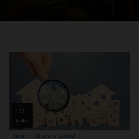
31
Aralık
Haber
Gelişme ve Teknoloji