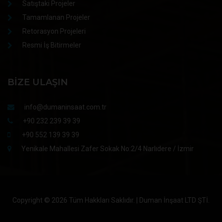
Satıştaki Projeler
Tamamlanan Projeler
Retorasyon Projeleri
Resmi İş Bitirmeler
BIZE ULAŞIN
info@dumaninsaat.com.tr
+90 232 239 39 39
+90 552 139 39 39
Yenikale Mahallesi Zafer Sokak No:2/4 Narlıdere / İzmir
Copyright ©
2026 Tüm Hakkları Saklıdır. | Duman İnşaat LTD ŞTİ.