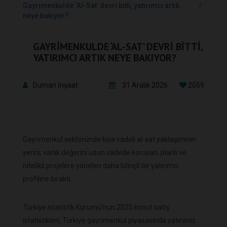
Gayrimenkulde ‘Al-Sat’ devri bitti, yatırımcı artık
neye bakıyor?
GAYRIMENKULDE ‘AL-SAT’ DEVRI BITTI,
YATIRIMCI ARTIK NEYE BAKIYOR?
Duman İnşaat
31 Aralık 2026
2059
Gayrimenkul sektöründe kısa vadeli al-sat yaklaşımının
yerini; varlık değerini uzun vadede koruyan, planlı ve
nitelikli projelere yönelen daha bilinçli bir yatırımcı
profiline bıraktı.
Türkiye istatistik Kurumu’nun 2025 konut satış
istatistikleri, Türkiye gayrimenkul piyasasında yatırımcı