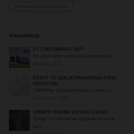
Rakamlarla İnşaat Sektörü
SON HABERLER
EY TOKİ FABRİKA YAP!
Dar gelire sahip vatandaşlar için konut &uu...
Şubat 05, 2025
KONUT VE VARLIK FİNANSMAN FONU
DEĞİŞİYOR...
TBMM Plan ve Bütçe Komisyonu, konut ve...
Temmuz 16, 2025
İZMİR’E YENİ BİR VİZYON ÇİZİLDİ
Türkiye ‘nin son yıllarda uygulanan en büyük
kam...