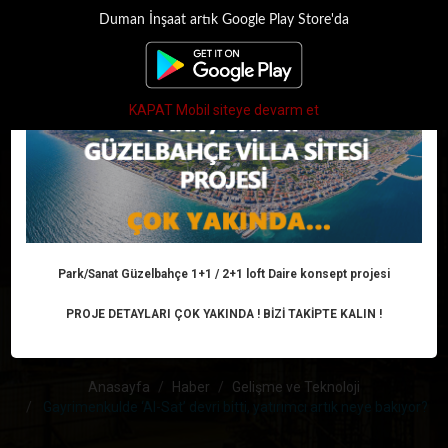
Duman İnşaat artık Google Play Store'da
×
Toggle
navigati
KAPAT Mobil siteye devarm et
GAYRIMENKULDE
‘AL-SAT’ DEVRI BITTI,
YATIRIMCI ARTIK
Park/Sanat Güzelbahçe 1+1 / 2+1 loft Daire konsept projesi
PROJE DETAYLARI ÇOK YAKINDA ! BİZİ TAKİPTE KALIN !
NEYE BAKIYOR?
Anasayfa
Haber
Gelişme ve Teknoloji
Gayrimenkulde ‘Al-Sat’ devri bitti, yatırımcı artık neye bakıyor?