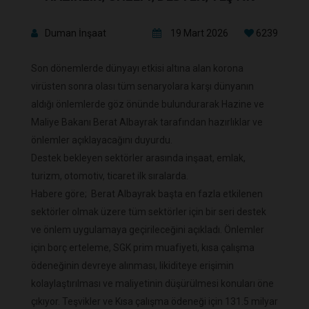
Duman İnşaat
19 Mart 2026
6239
Son dönemlerde dünyayı etkisi altına alan korona
virüsten sonra olası tüm senaryolara karşı dünyanın
aldığı önlemlerde göz önünde bulundurarak Hazine ve
Maliye Bakanı Berat Albayrak tarafından hazırlıklar ve
önlemler açıklayacağını duyurdu.
Destek bekleyen sektörler arasında inşaat, emlak,
turizm, otomotiv, ticaret ilk sıralarda.
Habere göre; Berat Albayrak başta en fazla etkilenen
sektörler olmak üzere tüm sektörler için bir seri destek
ve önlem uygulamaya geçirileceğini açıkladı. Önlemler
için borç erteleme, SGK prim muafiyeti, kısa çalışma
ödeneğinin devreye alınması, likiditeye erişimin
kolaylaştırılması ve maliyetinin düşürülmesi konuları öne
çıkıyor. Teşvikler ve Kısa çalışma ödeneği için 131.5 milyar