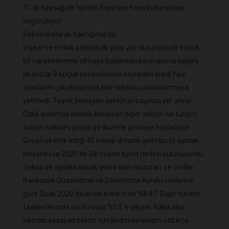
TL lik kaynağı ile İşsizlik Sigortası Fonu kullanılması
öngörülüyor.
Sektörel olarak baktığımızda;
İnşaat ve emlak sektörü iki yıldır zor durumdaydı. küçük
bir hareketlenme olmaya başlarken koronavirüs salgını
ile yüzde 9 buçuk seviyelerinde seyreden kredi faiz
oranlarını çok düşürmek bile sektörü canlandırmaya
yetmedi. Teşvik bekleyen sektörün başında yer alıyor.
Ciddi anlamda destek bekleyen diğer sektör ise turizm.
turizm sektörü geçen yıl düzene girmeye başlamıştı.
Geçen yıl elde ettiği 40 milyar dolarlık geliri bu yıl aşmak
istiyordu ve 2020 de 58 milyon turist hedefi bulunuyordu.
Sektörde ağırlıklı olarak yerini alan restoran ve oteller
Bankacılık Düzenleme ve Denetleme Kurulu verilerine
göre Ocak 2020 itibariyle kredi oran %8.87. Diğer turizm
faaliyetlerinde ise bu oran %13 'e çıkıyor. Nakit akış
sıkıntısı yaşayan sektör için likiditeye ulaşım oldukça