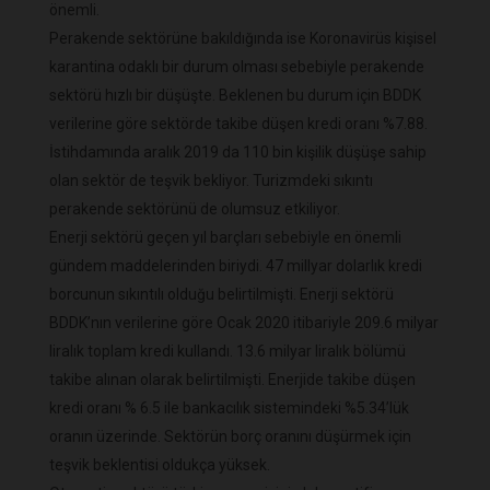
önemli.
Perakende sektörüne bakıldığında ise Koronavirüs kişisel
karantina odaklı bir durum olması sebebiyle perakende
sektörü hızlı bir düşüşte. Beklenen bu durum için BDDK
verilerine göre sektörde takibe düşen kredi oranı %7.88.
İstihdamında aralık 2019 da 110 bin kişilik düşüşe sahip
olan sektör de teşvik bekliyor. Turizmdeki sıkıntı
perakende sektörünü de olumsuz etkiliyor.
Enerji sektörü geçen yıl barçları sebebiyle en önemli
gündem maddelerinden biriydi. 47 millyar dolarlık kredi
borcunun sıkıntılı olduğu belirtilmişti. Enerji sektörü
BDDK’nın verilerine göre Ocak 2020 itibariyle 209.6 milyar
liralık toplam kredi kullandı. 13.6 milyar liralık bölümü
takibe alınan olarak belirtilmişti. Enerjide takibe düşen
kredi oranı % 6.5 ile bankacılık sistemindeki %5.34’lük
oranın üzerinde. Sektörün borç oranını düşürmek için
teşvik beklentisi oldukça yüksek.