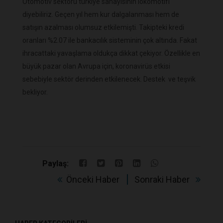
Otomotiv sektörü türkiye sanayisinin lokomotifi
diyebiliriz. Geçen yıl hem kur dalgalanması hem de
satışın azalması olumsuz etkilemişti. Takipteki kredi
oranları %2.07 ile bankacılık sisteminin çok altında. Fakat
ihracattaki yavaşlama oldukça dikkat çekiyor. Özellikle en
büyük pazar olan Avrupa için, koronavirüs etkisi
sebebiyle sektör derinden etkilenecek. Destek ve teşvik
bekliyor.
Paylaş:
Önceki Haber
Sonraki Haber