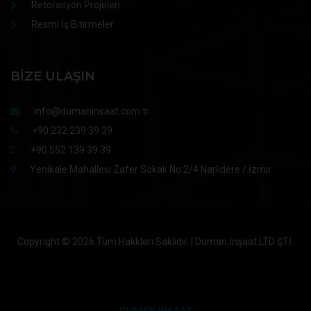
Retorasyon Projeleri
Resmi İş Bitirmeler
BIZE ULAŞIN
info@dumaninsaat.com.tr
+90 232 239 39 39
+90 552 139 39 39
Yenikale Mahallesi Zafer Sokak No:2/4 Narlıdere / İzmir
Copyright ©
2026 Tüm Hakkları Saklıdır. | Duman İnşaat LTD ŞTİ.