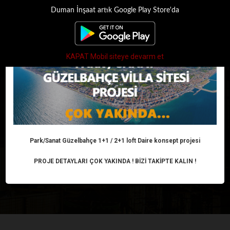
Duman İnşaat artık Google Play Store'da
×
Toggle
navigati
KAPAT Mobil siteye devarm et
HAZIRLIK, ÖNLEM,
DESTEK, TEŞVİK
Park/Sanat Güzelbahçe 1+1 / 2+1 loft Daire konsept projesi
Anasayfa
Haber
Gelişme ve Teknoloji
HAZIRLIK, ÖNLEM, DESTEK, TEŞVİK
PROJE DETAYLARI ÇOK YAKINDA ! BİZİ TAKİPTE KALIN !