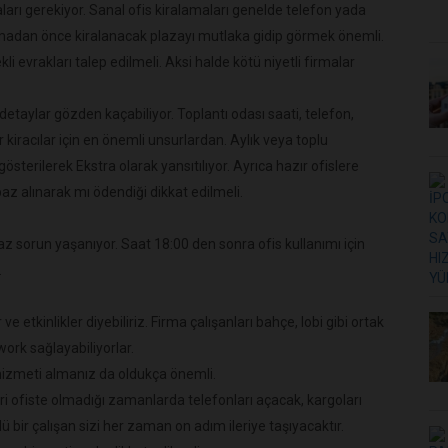
rı gerekiyor. Sanal ofis kiralamaları genelde telefon yada
adan önce kiralanacak plazayı mutlaka gidip görmek önemli.
li evrakları talep edilmeli. Aksi halde kötü niyetli firmalar
etaylar gözden kaçabiliyor. Toplantı odası saati, telefon,
kiracılar için en önemli unsurlardan. Aylık veya toplu
sterilerek Ekstra olarak yansıtılıyor. Ayrıca hazır ofislere
baz alınarak mı ödendiği dikkat edilmeli.
az sorun yaşanıyor. Saat 18:00 den sonra ofis kullanımı için
.
 etkinlikler diyebiliriz. Firma çalışanları bahçe, lobi gibi ortak
ork sağlayabiliyorlar.
 hizmeti almanız da oldukça önemli.
ri ofiste olmadığı zamanlarda telefonları açacak, kargoları
lü bir çalışan sizi her zaman on adım ileriye taşıyacaktır.