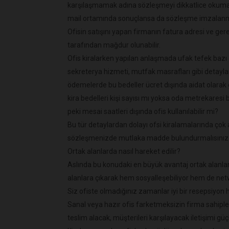
karşılaşmamak adına sözleşmeyi dikkatlice okumala
mail ortamında sonuçlansa da sözleşme imzalanm
Ofisin satışını yapan firmanın fatura adresi ve gerek
tarafından mağdur olunabilir.
Ofis kiralarken yapılan anlaşmada ufak tefek bazı d
sekreterya hizmeti, mutfak masrafları gibi detaylar 
ödemelerde bu bedeller ücret dışında aidat olarak gö
kira bedelleri kişi sayısı mı yoksa oda metrekaresi 
peki mesai saatleri dışında ofis kullanılabilir mi?
Bu tür detaylardan dolayı ofsi kiralamalarında çok 
sözleşmenizde mutlaka madde bulundurmalısınız
Ortak alanlarda nasıl hareket edilir?
Aslında bu konudaki en büyük avantaj ortak alanlar ve
alanlara çıkarak hem sosyalleşebiliyor hem de netw
Siz ofiste olmadığınız zamanlar iyi bir resepsiyon
Sanal veya hazır ofis farketmeksizin firma sahiple
teslim alacak, müşterileri karşılayacak iletişimi güç