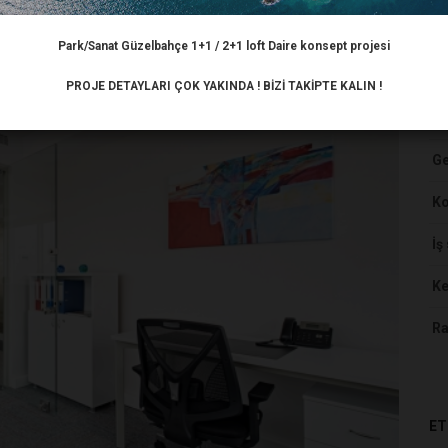
Park/Sanat Güzelbahçe 1+1 / 2+1 loft Daire konsept projesi
HA
PROJE DETAYLARI ÇOK YAKINDA ! BİZİ TAKİPTE KALIN !
Ar
Ge
K
İş
Ke
Ra
ET