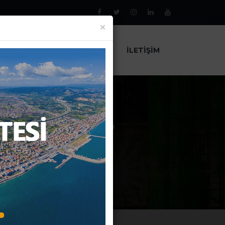
×
AL
PROJELER
HABERLER
İLETIŞIM
AT EDİLİR?
T EDİLİR?