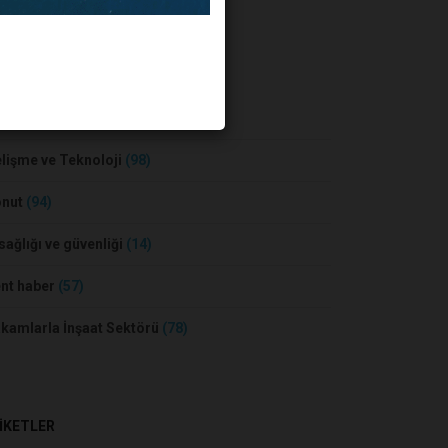
BER KATEGORİLERİ
sa ve Konut
(55)
lişme ve Teknoloji
(98)
onut
(94)
 sağlığı ve güvenliği
(14)
nt haber
(57)
kamlarla İnşaat Sektörü
(78)
İKETLER