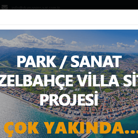
info@dumaninsaat.com.tr
ANASAYFA
KURUMS
S NEDİR, NELERE DİKK
Haber
Gelişme ve Teknoloji
SANAL OFİS NEDİR, NELERE DİKKA