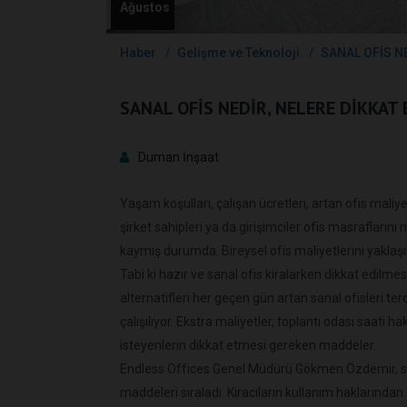
Ağustos
Haber
Gelişme ve Teknoloji
SANAL OFİS NE
SANAL OFİS NEDİR, NELERE DİKKAT 
Duman İnşaat
Yaşam koşulları, çalışan ücretleri, artan ofis mali
şirket sahipleri ya da girişimciler ofis masrafların
kaymış durumda. Bireysel ofis maliyetlerini yaklaşı
Tabi ki hazır ve sanal ofis kiralarken dikkat edilm
alternatifleri her geçen gün artan sanal ofisleri te
çalışılıyor. Ekstra maliyetler, toplantı odası saati ha
isteyenlerin dikkat etmesi gereken maddeler.
Endless Offices Genel Müdürü Gökmen Özdemir, san
maddeleri sıraladı. Kiracıların kullanım haklarınd