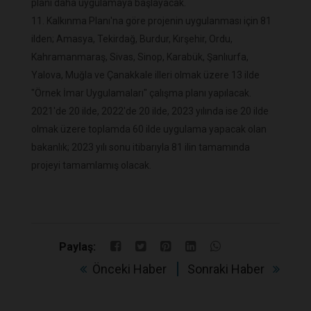
planı daha uygulamaya başlayacak.
11. Kalkınma Planı'na göre projenin uygulanması için 81
ilden; Amasya, Tekirdağ, Burdur, Kırşehir, Ordu,
Kahramanmaraş, Sivas, Sinop, Karabük, Şanlıurfa,
Yalova, Muğla ve Çanakkale illeri olmak üzere 13 ilde
"Örnek İmar Uygulamaları" çalışma planı yapılacak.
2021'de 20 ilde, 2022'de 20 ilde, 2023 yılında ise 20 ilde
olmak üzere toplamda 60 ilde uygulama yapacak olan
bakanlık; 2023 yılı sonu itibarıyla 81 ilin tamamında
projeyi tamamlamış olacak.
Paylaş:
Önceki Haber
Sonraki Haber