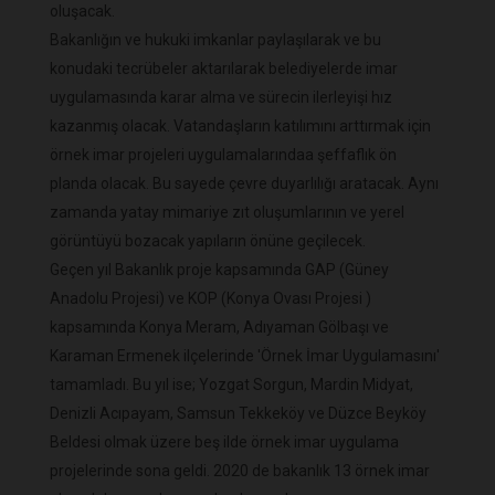
oluşacak.
Bakanlığın ve hukuki imkanlar paylaşılarak ve bu
konudaki tecrübeler aktarılarak belediyelerde imar
uygulamasında karar alma ve sürecin ilerleyişi hız
kazanmış olacak. Vatandaşların katılımını arttırmak için
örnek imar projeleri uygulamalarındaa şeffaflık ön
planda olacak. Bu sayede çevre duyarlılığı aratacak. Aynı
zamanda yatay mimariye zıt oluşumlarının ve yerel
görüntüyü bozacak yapıların önüne geçilecek.
Geçen yıl Bakanlık proje kapsamında GAP (Güney
Anadolu Projesi) ve KOP (Konya Ovası Projesi )
kapsamında Konya Meram, Adıyaman Gölbaşı ve
Karaman Ermenek ilçelerinde 'Örnek İmar Uygulamasını'
tamamladı. Bu yıl ise; Yozgat Sorgun, Mardin Midyat,
Denizli Acıpayam, Samsun Tekkeköy ve Düzce Beyköy
Beldesi olmak üzere beş ilde örnek imar uygulama
projelerinde sona geldi. 2020 de bakanlık 13 örnek imar