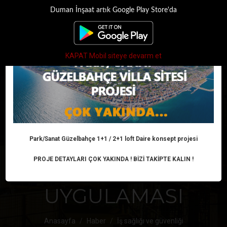
Duman İnşaat artık Google Play Store'da
×
Toggle
navigati
KAPAT Mobil siteye devarm et
ÇARPIK
YAPILAŞMAYA
ÖRNEK İMAR
Park/Sanat Güzelbahçe 1+1 / 2+1 loft Daire konsept projesi
PROJE DETAYLARI ÇOK YAKINDA ! BİZİ TAKİPTE KALIN !
PROJESİ
UYGULAMASI
Anasayfa
Haber
İş sağlığı ve güvenliği