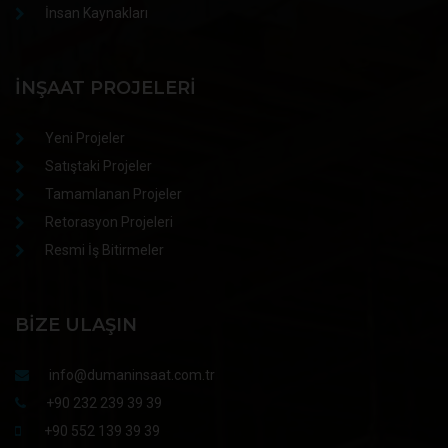
İnsan Kaynakları
İNŞAAT PROJELERI
Yeni Projeler
Satıştaki Projeler
Tamamlanan Projeler
Retorasyon Projeleri
Resmi İş Bitirmeler
BIZE ULAŞIN
info@dumaninsaat.com.tr
+90 232 239 39 39
+90 552 139 39 39