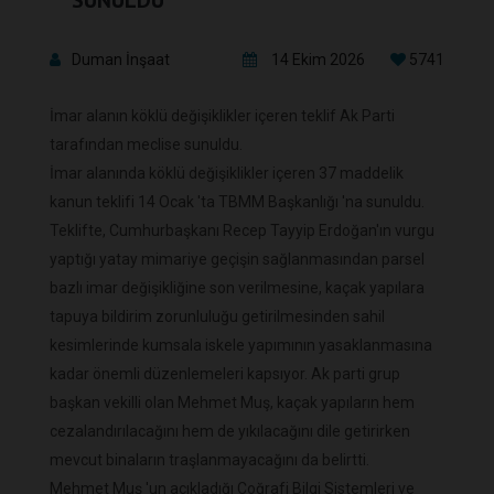
SUNULDU
Duman İnşaat
14 Ekim 2026
5741
İmar alanın köklü değişiklikler içeren teklif Ak Parti
tarafından meclise sunuldu.
İmar alanında köklü değişiklikler içeren 37 maddelik
kanun teklifi 14 Ocak 'ta TBMM Başkanlığı 'na sunuldu.
Teklifte, Cumhurbaşkanı Recep Tayyip Erdoğan'ın vurgu
yaptığı yatay mimariye geçişin sağlanmasından parsel
bazlı imar değişikliğine son verilmesine, kaçak yapılara
tapuya bildirim zorunluluğu getirilmesinden sahil
kesimlerinde kumsala iskele yapımının yasaklanmasına
kadar önemli düzenlemeleri kapsıyor. Ak parti grup
başkan vekilli olan Mehmet Muş, kaçak yapıların hem
cezalandırılacağını hem de yıkılacağını dile getirirken
mevcut binaların traşlanmayacağını da belirtti.
Mehmet Muş 'un açıkladığı Coğrafi Bilgi Sistemleri ve