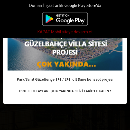
Duman İnşaat artık Google Play Store'da
×
Toggle
navigati
KAPAT Mobil siteye devarm et
İMAR KANUNU
TEKLİFİ MECLİSE
SUNULDU
Park/Sanat Güzelbahçe 1+1 / 2+1 loft Daire konsept projesi
PROJE DETAYLARI ÇOK YAKINDA ! BİZİ TAKİPTE KALIN !
Anasayfa
Haber
İş sağlığı ve güvenliği
İMAR KANUNU TEKLİFİ MECLİSE SUNULDU