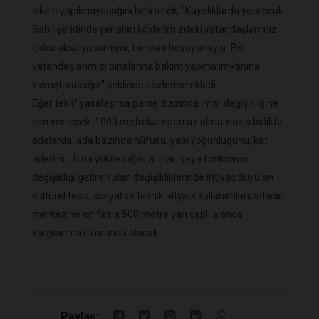
iskele yapılmayacağını belirterek, "Kayalıklarda yapılacak.
Sahil şeridinde yer alan köylerimizdeki vatandaşlarımız
çatısı aksa yapamıyor, binasını boyayamıyor. Bu
vatandaşlarımızı binalarına bakım yapma imkânına
kavuşturacağız" şeklinde sözlerine ekledi.
Eğer teklif yasalaşırsa parsel bazında imar değişikliğine
son verilecek. 1000 metrekareden az olmamakla birlikte
adalarda, ada bazında nüfusu, yapı yoğunluğunu, kat
adedini, , bina yüksekliğini artıran veya fonksiyon
değişikliği getiren plan değişikliklerinde ihtiyaç duyulan
kültürel tesis, sosyal ve teknik altyapı kullanımları, adanın
merkezine en fazla 500 metre yarı çaplı alanda
karşılanmak zorunda olacak.
Paylaş: