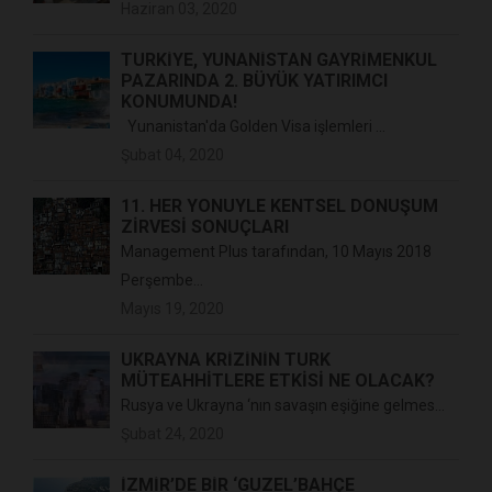
Haziran 03, 2020
TÜRKIYE, YUNANISTAN GAYRIMENKUL
PAZARINDA 2. BÜYÜK YATIRIMCI
KONUMUNDA!
Yunanistan'da Golden Visa işlemleri ...
Şubat 04, 2020
11. HER YÖNÜYLE KENTSEL DÖNÜŞÜM
ZİRVESİ SONUÇLARI
Management Plus tarafından, 10 Mayıs 2018
Perşembe...
Mayıs 19, 2020
UKRAYNA KRİZİNİN TÜRK
MÜTEAHHİTLERE ETKİSİ NE OLACAK?
Rusya ve Ukrayna ‘nın savaşın eşiğine gelmes...
Şubat 24, 2020
İZMİR’DE BİR ‘GÜZEL’BAHÇE