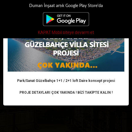
Duman İnşaat artık Google Play Store'da
×
Toggle
navigati
KAPAT Mobil siteye devarm et
EGE ÜNİVERSİTESİ
'NİN YENİ DEV
KAMPÜSÜ
Park/Sanat Güzelbahçe 1+1 / 2+1 loft Daire konsept projesi
PROJE DETAYLARI ÇOK YAKINDA ! BİZİ TAKİPTE KALIN !
Anasayfa
Haber
Kent haber
EGE ÜNİVERSİTESİ 'NİN YENİ DEV KAMPÜSÜ