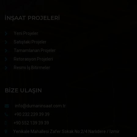
İNŞAAT PROJELERI
Yeni Projeler
Satıştaki Projeler
Tamamlanan Projeler
Retorasyon Projeleri
Resmi İş Bitirmeler
BIZE ULAŞIN
info@dumaninsaat.com.tr
+90 232 239 39 39
+90 552 139 39 39
Yenikale Mahallesi Zafer Sokak No:2/4 Narlıdere / İzmir