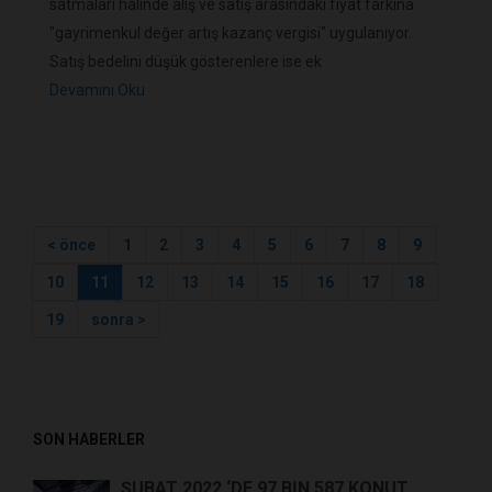
satmaları halinde alış ve satış arasındaki fiyat farkına
"gayrimenkul değer artış kazanç vergisi" uygulanıyor.
Satış bedelini düşük gösterenlere ise ek
Devamını Oku
< önce
1
2
3
4
5
6
7
8
9
10
11
12
13
14
15
16
17
18
19
sonra >
SON HABERLER
ŞUBAT 2022 ‘DE 97 BIN 587 KONUT