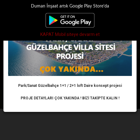
Duman İnşaat artık Google Play Store'da
×
Toggle
navigati
KAPAT Mobil siteye devarm et
KONUT
Anasayfa
Haber
Konut
Park/Sanat Güzelbahçe 1+1 / 2+1 loft Daire konsept projesi
PROJE DETAYLARI ÇOK YAKINDA ! BİZİ TAKİPTE KALIN !