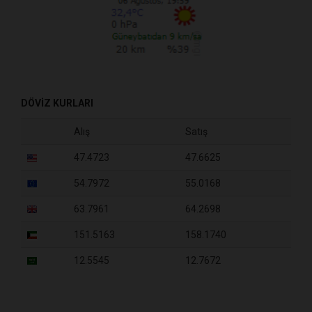
DÖVİZ KURLARI
Alış
Satış
47.4723
47.6625
54.7972
55.0168
63.7961
64.2698
151.5163
158.1740
12.5545
12.7672