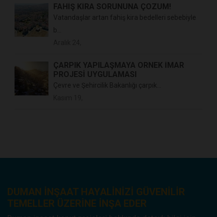
FAHİŞ KİRA SORUNUNA ÇÖZÜM!
Vatandaşlar artan fahiş kira bedelleri sebebiyle
b...
Aralık 24,
ÇARPIK YAPILAŞMAYA ÖRNEK İMAR
PROJESİ UYGULAMASI
Çevre ve Şehircilik Bakanlığı çarpık...
Kasım 19,
DUMAN INŞAAT HAYALINIZI GÜVENILIR
TEMELLER ÜZERINE INŞA EDER