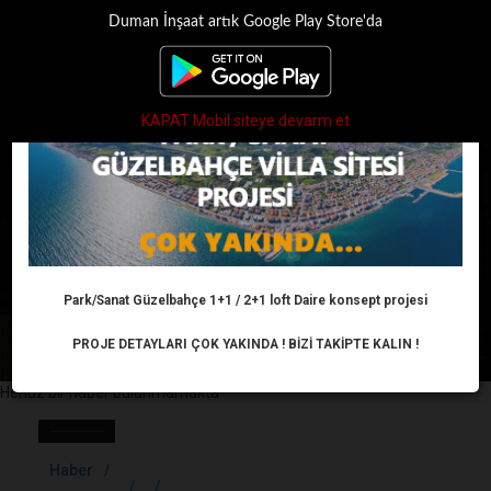
Duman İnşaat artık Google Play Store'da
×
Toggle
navigati
KAPAT Mobil siteye devarm et
İNŞAAT HABERLERI
Anasayfa
Haber
Park/Sanat Güzelbahçe 1+1 / 2+1 loft Daire konsept projesi
PROJE DETAYLARI ÇOK YAKINDA ! BİZİ TAKİPTE KALIN !
Henüz bir haber bulunmamakta
Haber