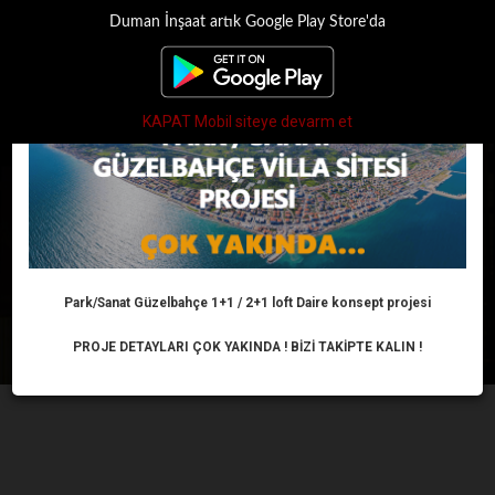
Duman İnşaat artık Google Play Store'da
×
Toggle
navigati
KAPAT Mobil siteye devarm et
AF YOK!
Anasayfa
Haber
Konut
AF YOK!
Park/Sanat Güzelbahçe 1+1 / 2+1 loft Daire konsept projesi
PROJE DETAYLARI ÇOK YAKINDA ! BİZİ TAKİPTE KALIN !