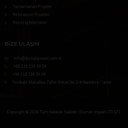
Tamamlanan Projeler
Retorasyon Projeleri
Resmi İş Bitirmeler
BIZE ULAŞIN
info@dumaninsaat.com.tr
+90 232 239 39 39
+90 552 139 39 39
Yenikale Mahallesi Zafer Sokak No:2/4 Narlıdere / İzmir
Copyright ©
2026 Tüm Hakkları Saklıdır. | Duman İnşaat LTD ŞTİ.