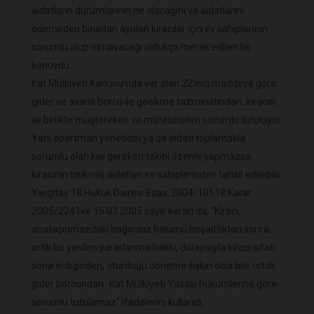
aidatların durumlarının ne olacağını ve aidatlarını
ödemeden binadan ayrılan kiracılar için ev sahiplerinin
sorumlu olup olmayacağı oldukça merak edilen bir
konuydu.
Kat Mülkiyeti Kanunu'nda yer alan 22'inci maddeye göre;
gider ve avans borcu ile gecikme tazminatından, kiracısı
ile birlikte müştereken ve müteselsilen sorumlu tutuluyor.
Yani apartman yöneticisi ya da aidatı toplamakla
sorumlu olan kişi gereken takibi özenle yapmazsa
kiracının birikmiş aidatları ev sahiplerinden tahsil edilebilir.
Yargıtay 18.Hukuk Dairesi Esas: 2004/10518 Karar:
2005/2241ve 15.03.2005 sayılı kararı da; "Kiracı,
anataşınmazdaki bağımsız bölümü boşalttıktan sonra,
artık bu yerden yararlanma hakkı, dolayısıyla kiracı sıfatı
sona erdiğinden, oturduğu döneme ilişkin olsa bile ortak
gider borcundan -Kat Mülkiyeti Yasası hükümlerine göre-
sorumlu tutulamaz" ifadelerini kullandı.