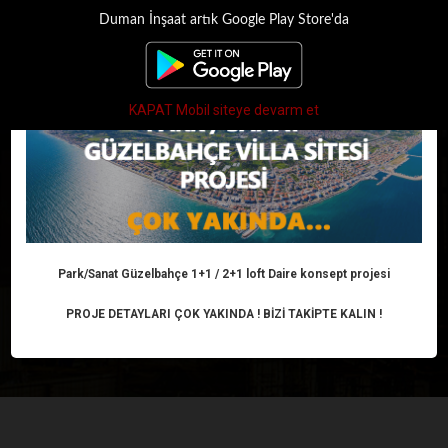
Duman İnşaat artık Google Play Store'da
×
Toggle
navigati
KAPAT Mobil siteye devarm et
EV SAHİBİNE KÖTÜ
HABER!
Park/Sanat Güzelbahçe 1+1 / 2+1 loft Daire konsept projesi
Anasayfa
Haber
Konut
EV SAHİBİNE KÖTÜ HABER!
PROJE DETAYLARI ÇOK YAKINDA ! BİZİ TAKİPTE KALIN !