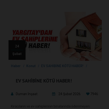
24
Şubat
Haber
Konut
EV SAHİBİNE KÖTÜ HABER!
EV SAHİBİNE KÖTÜ HABER!
Duman İnşaat
24 Şubat 2026
7946
Kiracıların ve ev sahiplerinin binalarında ödenmeyen