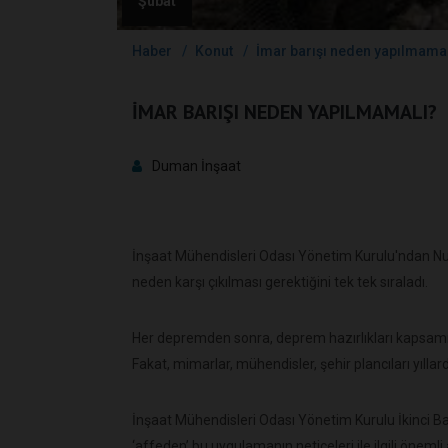
Şubat
Haber
Konut
İmar barışı neden yapılmama
İMAR BARIŞI NEDEN YAPILMAMALI?
Duman İnşaat
İnşaat Mühendisleri Odası Yönetim Kurulu'ndan Nusr
neden karşı çıkılması gerektiğini tek tek sıraladı.
Her depremden sonra, deprem hazırlıkları kapsamın
Fakat, mimarlar, mühendisler, şehir plancıları yılla
İnşaat Mühendisleri Odası Yönetim Kurulu İkinci B
‘affeden’ bu uygulamanın neticeleri ile ilgili öneml