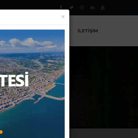
×
AL
PROJELER
HABERLER
İLETIŞIM
AMALI?