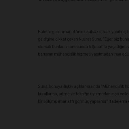
Habere göre; imar affının usulsüz olarak yapılmış 
geldiğine dikkat çeken Nusret Suna, "Eğer biz buna
olursak bunların sonucunda 6 Şubat’ta yaşadığımız
barışının mühendislik hizmeti yapılmadan inşa edilmi
Suna, konuya ilişkin açıklamasında "Mühendislik h
kurallarına, bilime ve tekniğe uyulmadan inşa edil
bir bölümü imar affı görmüş yapılardır" ifadelerini k