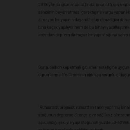
2018 yılında çıkan imar affında, imar affı için mü
sahibinin beyan etmesi gerektiğine vurgu yapan Nu
almayan bir yapının dayanıklı olup olmadığını dahi
bina kaçak yapılıyor hem de bu binayı yasallaştır
ardından deprem dirençsiz bir yapı stoğuna sahip o
Suna, balkon kapatmak gibi imar estetiğine uygun ol
durumların affedilmesinin oldukça sorunlu olduğunu
"Ruhsatsız, projesiz, ruhsattan farklı yapılmış bina
stoğunun depreme dirençsiz ve sağlıksız olmasını
açıklandığı şekliyle yapı stoğunun yüzde 50-60’ının
çoğunun yasal hale geldiğini aktardı.