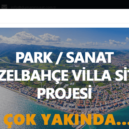
info@dumaninsaat.com.tr
ANASAYFA
KURUMS
BARIŞI NEDEN YAPILM
Anasayfa
Haber
Konut
İmar barışı neden yapılmamalı?