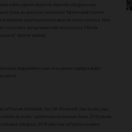
racaat edilen yapının depreme dayanıklı olduğunu yapı
sret Suna, bu durumun neticelerini "Mühendislik hizmeti
 mal sahibinin yazılı beyanına bırakan bir sistem mevcut. Hem
ırken mühendise danışmadan hak veriyorsunuz. Elbette
luyoruz" diyerek açıkladı.
mayan değişikliklerin yanı sıra yapının sağlığına ilişkin
 belirtti.
ları affetmek tehlikelidir. Son 30-40 senedir olan budur, yapı
n sebebi de budur" açıklamasında bulunan Suna, 2018 yılında
 ruhsatsız olduğunu, 2018’deki imar affıyla bu binaların