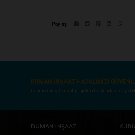
Paylaş:
DUMAN INŞAAT HAYALINIZI GÜVENIL
Duman inşaat konut projeleri hakkında detaylı bilgi
DUMAN İNŞAAT
KUR