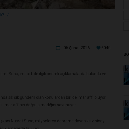
lı?
05 Şubat 2026
6040
SO
et Suna, imr affı ile ilgili önemli açıklamalarda bulundu ve
da sık sık gündem olan konulardan biri de imar affı oluyor.
rdır imar affının doğru olmadığını savunuyor.
aşkanı Nusret Suna, milyonlarca depreme dayanıksız binayı
i açıklamalarda bulundu.