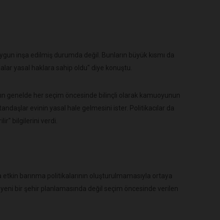
uygun inşa edilmiş durumda değil. Bunların büyük kısmı da
nalar yasal haklara sahip oldu" diye konuştu.
ın genelde her seçim öncesinde bilinçli olarak kamuoyunun
daşlar evinin yasal hale gelmesini ister. Politikacılar da
r" bilgilerini verdi.
etkin barınma politikalarının oluşturulmamasıyla ortaya
 yeni bir şehir planlamasında değil seçim öncesinde verilen