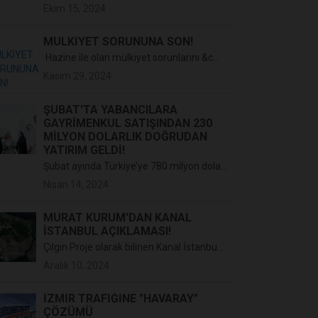
Ekim 15, 2024
MÜLKİYET SORUNUNA SON!
Hazine ile olan mülkiyet sorunlarını &c...
Kasım 29, 2024
ŞUBAT'TA YABANCILARA
GAYRIMENKUL SATIŞINDAN 230
MILYON DOLARLIK DOĞRUDAN
YATIRIM GELDI!
Şubat ayında Türkiye’ye 780 milyon dola...
Nisan 14, 2024
MURAT KURUM'DAN KANAL
İSTANBUL AÇIKLAMASI!
Çılgın Proje olarak bilinen Kanal İstanbu...
Aralık 10, 2024
İZMİR TRAFİĞİNE "HAVARAY"
ÇÖZÜMÜ