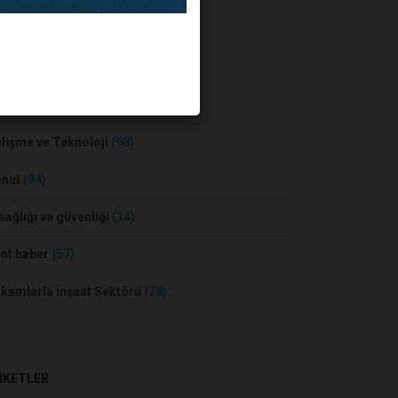
BER KATEGORİLERİ
sa ve Konut
(55)
lişme ve Teknoloji
(98)
onut
(94)
 sağlığı ve güvenliği
(14)
nt haber
(57)
kamlarla İnşaat Sektörü
(78)
İKETLER