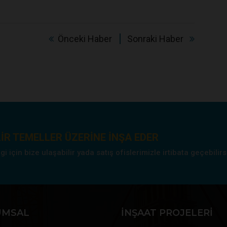
Önceki Haber
Sonraki Haber
IR TEMELLER ÜZERINE INŞA EDER
 için bize ulaşabilir yada satış ofislerimizle irtibata geçebilirs
UMSAL
İNŞAAT PROJELERI