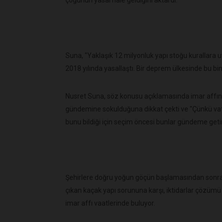
Suna, "Yaklaşık 12 milyonluk yapı stoğu kurallara 
2018 yılında yasallaştı. Bir deprem ülkesinde bu bi
Nusret Suna, söz konusu açıklamasında imar affın
gündemine sokulduğuna dikkat çekti ve "Çünkü vatan
bunu bildiği için seçim öncesi bunlar gündeme getirili
Şehirlere doğru yoğun göçün başlamasından sonra 
çıkan kaçak yapı sorununa karşı, iktidarlar çözümü
imar affı vaatlerinde buluyor.