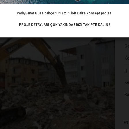
Park/Sanat Güzelbahçe 1+1 / 2+1 loft Daire konsept projesi
HA
PROJE DETAYLARI ÇOK YAKINDA ! BİZİ TAKİPTE KALIN !
Ar
Ge
K
İş
Ke
Ra
ET