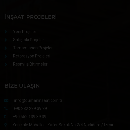
İNŞAAT PROJELERI
Yeni Projeler
Satıştaki Projeler
Tamamlanan Projeler
Retorasyon Projeleri
Resmi İş Bitirmeler
BIZE ULAŞIN
info@dumaninsaat.com.tr
+90 232 239 39 39
+90 552 139 39 39
Yenikale Mahallesi Zafer Sokak No:2/4 Narlıdere / İzmir