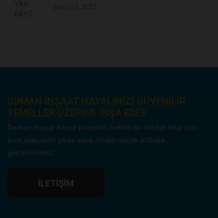
Ekim 23, 2022
DUMAN INŞAAT HAYALINIZI GÜVENILIR
TEMELLER ÜZERINE INŞA EDER
Duman inşaat konut projeleri hakkında detaylı bilgi için
bize ulaşabilir yada satış ofislerimizle irtibata
geçebilirsiniz
İLETIŞIM