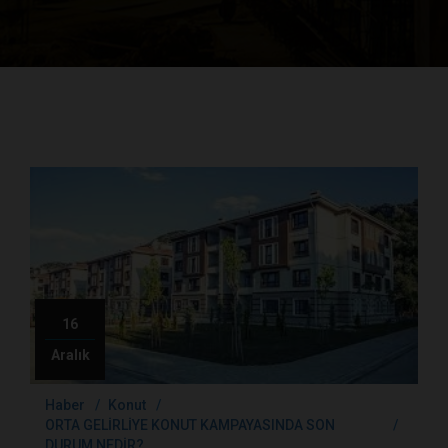
16
Aralık
Haber
Konut
ORTA GELİRLİYE KONUT KAMPAYASINDA SON
DURUM NEDİR?