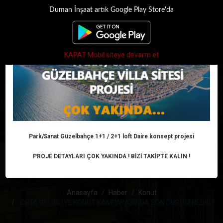
Duman İnşaat artık Google Play Store'da
×
Toggle
navigati
KAPAT Mobil siteye devarm et
ORTA GELİRLİYE
KONUT
KAMPAYASINDA SON
Park/Sanat Güzelbahçe 1+1 / 2+1 loft Daire konsept projesi
PROJE DETAYLARI ÇOK YAKINDA ! BİZİ TAKİPTE KALIN !
DURUM NEDİR?
Anasayfa
Haber
Konut
ORTA GELİRLİYE KONUT KAMPAYASINDA SON DURUM NEDİR?