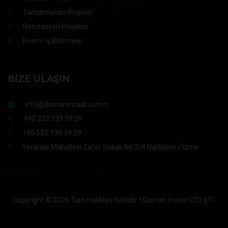
Tamamlanan Projeler
Retorasyon Projeleri
Resmi İş Bitirmeler
BIZE ULAŞIN
info@dumaninsaat.com.tr
+90 232 239 39 39
+90 552 139 39 39
Yenikale Mahallesi Zafer Sokak No:2/4 Narlıdere / İzmir
Copyright ©
2026 Tüm Hakkları Saklıdır. | Duman İnşaat LTD ŞTİ.