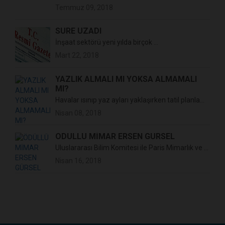
Temmuz 09, 2018
SÜRE UZADI
İnşaat sektörü yeni yılda birçok ...
Mart 22, 2018
YAZLIK ALMALI MI YOKSA ALMAMALI
MI?
Havalar ısınıp yaz ayları yaklaşırken tatil planla...
Nisan 08, 2018
ÖDÜLLÜ MİMAR ERSEN GÜRSEL
Uluslararası Bilim Komitesi ile Paris Mimarlık ve ...
Nisan 16, 2018