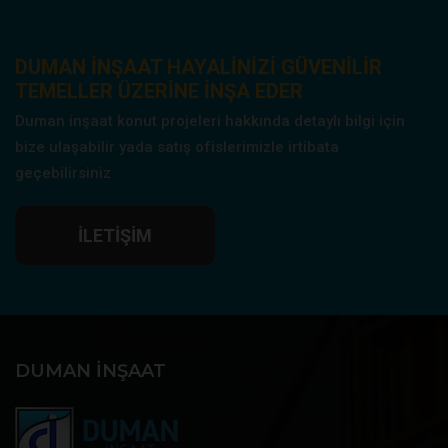
DUMAN INŞAAT HAYALINIZI GÜVENILIR
TEMELLER ÜZERINE INŞA EDER
Duman inşaat konut projeleri hakkında detaylı bilgi için
bize ulaşabilir yada satış ofislerimizle irtibata
geçebilirsiniz
İLETIŞIM
DUMAN İNŞAAT