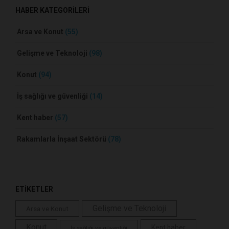
HABER KATEGORİLERİ
Arsa ve Konut
(55)
Gelişme ve Teknoloji
(98)
Konut
(94)
İş sağlığı ve güvenliği
(14)
Kent haber
(57)
Rakamlarla İnşaat Sektörü
(78)
ETİKETLER
Gelişme ve Teknoloji
Arsa ve Konut
Konut
Kent haber
İş sağlığı ve güvenliği