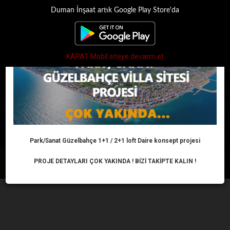
Duman İnşaat artık Google Play Store'da
×
Toggle
navigati
KAPAT Mobil siteye devarm et
ŞARTLAR DEĞİŞTİ
Anasayfa
Haber
Konut
ŞARTLAR DEĞİŞTİ
Park/Sanat Güzelbahçe 1+1 / 2+1 loft Daire konsept projesi
PROJE DETAYLARI ÇOK YAKINDA ! BİZİ TAKİPTE KALIN !