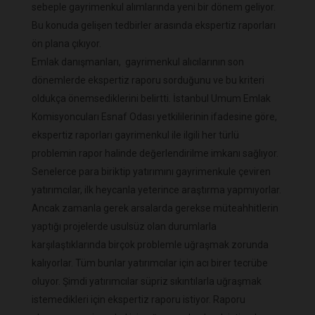
sebeple gayrimenkul alımlarında yeni bir dönem geliyor.
Bu konuda gelişen tedbirler arasında ekspertiz raporları
ön plana çıkıyor.
Emlak danışmanları, gayrimenkul alıcılarının son
dönemlerde ekspertiz raporu sorduğunu ve bu kriteri
oldukça önemsediklerini belirtti. İstanbul Umum Emlak
Komisyoncuları Esnaf Odası yetkililerinin ifadesine göre,
ekspertiz raporları gayrimenkul ile ilgili her türlü
problemin rapor halinde değerlendirilme imkanı sağlıyor.
Senelerce para biriktip yatırımını gayrimenkule çeviren
yatırımcılar, ilk heycanla yeterince araştırma yapmıyorlar.
Ancak zamanla gerek arsalarda gerekse müteahhitlerin
yaptığı projelerde usulsüz olan durumlarla
karşılaştıklarında birçok problemle uğraşmak zorunda
kalıyorlar. Tüm bunlar yatırımcılar için acı birer tecrübe
oluyor. Şimdi yatırımcılar süpriz sıkıntılarla uğraşmak
istemedikleri için ekspertiz raporu istiyor. Raporu