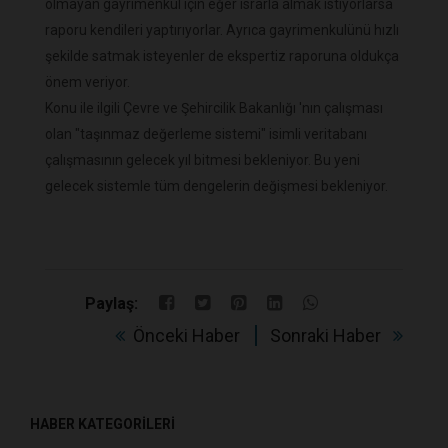
olmayan gayrimenkul için eğer ısrarla almak istiyorlarsa
raporu kendileri yaptırıyorlar. Ayrıca gayrimenkulünü hızlı
şekilde satmak isteyenler de ekspertiz raporuna oldukça
önem veriyor.
Konu ile ilgili Çevre ve Şehircilik Bakanlığı 'nın çalışması
olan "taşınmaz değerleme sistemi" isimli veritabanı
çalışmasının gelecek yıl bitmesi bekleniyor. Bu yeni
gelecek sistemle tüm dengelerin değişmesi bekleniyor.
Paylaş:
Önceki Haber
Sonraki Haber
HABER KATEGORİLERİ