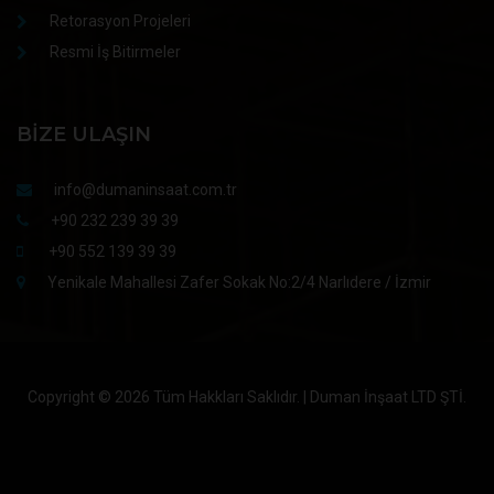
Retorasyon Projeleri
Resmi İş Bitirmeler
BIZE ULAŞIN
info@dumaninsaat.com.tr
+90 232 239 39 39
+90 552 139 39 39
Yenikale Mahallesi Zafer Sokak No:2/4 Narlıdere / İzmir
Copyright ©
2026 Tüm Hakkları Saklıdır. | Duman İnşaat LTD ŞTİ.