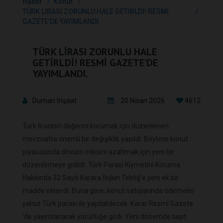
Haber
Konut
TÜRK LİRASI ZORUNLU HALE GETİRLDİ! RESMİ
GAZETE’DE YAYIMLANDI.
TÜRK LİRASI ZORUNLU HALE
GETİRLDİ! RESMİ GAZETE’DE
YAYIMLANDI.
Duman İnşaat
20 Nisan 2026
4612
Türk lirasının değerini korumak için düzenlenen
mevzuatta önemli bir değişiklik yapıldı. Böylece konut
piyasasında dövizin etkisini azaltmak için yeni bir
düzenlemeye gidildi. Türk Parası Kıymetini Koruma
Hakkında 32 Sayılı Karara İlişkin Tebliğ'e yeni ek bir
madde eklendi. Buna göre; konut satışlarında ödemeler
yalnız Türk parası ile yapılabilecek. Karar Resmî Gazete
‘de yayımlanarak yürürlüğe girdi. Yeni dönemde taşıt