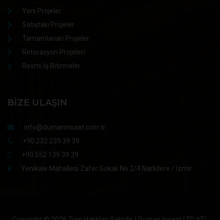
Yeni Projeler
Satıştaki Projeler
Tamamlanan Projeler
Retorasyon Projeleri
Resmi İş Bitirmeler
BIZE ULAŞIN
info@dumaninsaat.com.tr
+90 232 239 39 39
+90 552 139 39 39
Yenikale Mahallesi Zafer Sokak No:2/4 Narlıdere / İzmir
Copyright ©
2026 Tüm Hakkları Saklıdır. | Duman İnşaat LTD ŞTİ.