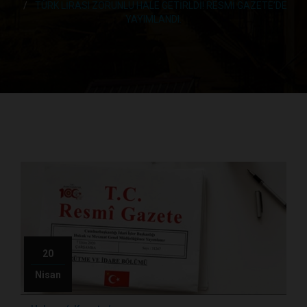
TÜRK LİRASI ZORUNLU HALE GETİRLDİ! RESMİ GAZETE’DE
YAYIMLANDI.
20
Nisan