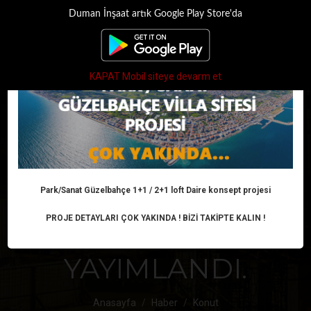
Duman İnşaat artık Google Play Store'da
×
Toggle
navigati
KAPAT Mobil siteye devarm et
TÜRK LİRASI
ZORUNLU HALE
GETİRLDİ! RESMİ
Park/Sanat Güzelbahçe 1+1 / 2+1 loft Daire konsept projesi
PROJE DETAYLARI ÇOK YAKINDA ! BİZİ TAKİPTE KALIN !
GAZETE’DE
YAYIMLANDI.
Anasayfa
Haber
Konut