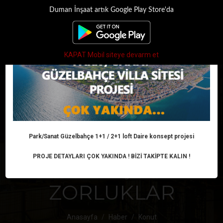
Duman İnşaat artık Google Play Store'da
×
Toggle
navigati
KAPAT Mobil siteye devarm et
TÜRKIYE'DE KONUT
SEKTÖRÜNDE
GÜNCEL DURUM:
Park/Sanat Güzelbahçe 1+1 / 2+1 loft Daire konsept projesi
PROJE DETAYLARI ÇOK YAKINDA ! BİZİ TAKİPTE KALIN !
FIYAT ARTIŞLARI VE
ZORLUKLAR
Anasayfa
Haber
Konut