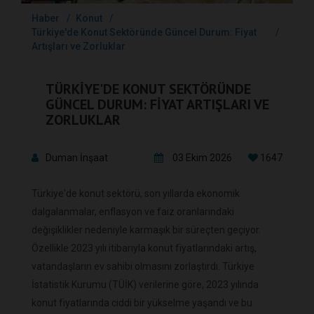
Haber
Konut
Türkiye'de Konut Sektöründe Güncel Durum: Fiyat
Artışları ve Zorluklar
TÜRKIYE'DE KONUT SEKTÖRÜNDE
GÜNCEL DURUM: FIYAT ARTIŞLARI VE
ZORLUKLAR
Duman İnşaat
03 Ekim 2026
1647
Türkiye'de konut sektörü, son yıllarda ekonomik
dalgalanmalar, enflasyon ve faiz oranlarındaki
değişiklikler nedeniyle karmaşık bir süreçten geçiyor.
Özellikle 2023 yılı itibarıyla konut fiyatlarındaki artış,
vatandaşların ev sahibi olmasını zorlaştırdı. Türkiye
İstatistik Kurumu (TÜİK) verilerine göre, 2023 yılında
konut fiyatlarında ciddi bir yükselme yaşandı ve bu