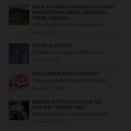
ARSA YATIRIMI YAPARKEN EN DOĞRU
KARAR İÇİN BİLİNMESİ GEREKEN 6
ÖNEMLİ MADDE!
Konut fiyatları ve kira bedellerindeki y...
Şubat 10, 2024
YÜZDE 25 DESTEK
İlk evlerini almak isteyen çiftlere, konut ...
Şubat 23, 2024
FAİZLERDEKİ SON DURUM NE?
Türkiye genelinde en yüksek konut satışl...
Ağustos 05, 2024
MANİSA KÖPRÜLÜ KAVŞAK YOL
PROJESİ TAMAMLANDI!
Salihli ilçe girişi ile Sanayi Sitesini birbirine ...
Temmuz 23, 2024