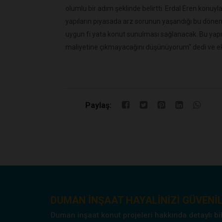
olumlu bir adım şeklinde belirtti. Erdal Eren konuyl
yapıların piyasada arz sorunun yaşandığı bu dönem
uygun fi yata konut sunulması sağlanacak. Bu yap
maliyetine çıkmayacağını düşünüyorum" dedi ve ek
Paylaş:
DUMAN INŞAAT HAYALINIZI GÜVENIL
Duman inşaat konut projeleri hakkında detaylı bilgi