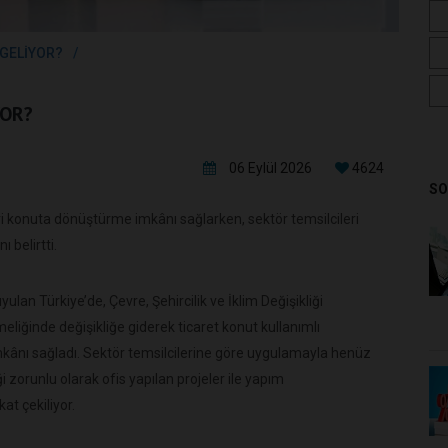
 GELİYOR?
YOR?
06 Eylül 2026
4624
SO
sleri konuta dönüştürme imkânı sağlarken, sektör temsilcileri
belirtti.
ulan Türkiye’de, Çevre, Şehircilik ve İklim Değişikliği
eliğinde değişikliğe giderek ticaret konut kullanımlı
mkânı sağladı. Sektör temsilcilerine göre uygulamayla henüz
zorunlu olarak ofis yapılan projeler ile yapım
t çekiliyor.