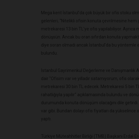
Mega kent İstanbul’da çok büyük bir ofis stoku olmad
gelenleri; “Nitelikli ofisin konuta çevrilmesine he
metrekaresi 13 bin TL’ye ofis yapılabiliyor. Ayrıca
dönüşsün. Ancak bu oran sıfırdan konuta yapmakt
diye soran olmadı ancak İstanbul’da bu yöntemle e
bulundu.
İstanbul Gayrimenkul Değerleme ve Danışmanlık 
dair "Ofisim var ve yılladır satamıyorum, ofis ola
metrekaresi 30 bin TL edecek. Metrekaresi 5 bin T
rahatlığıyla yapılır" açıklamasında bulundu ve dö
durumunda konuta dönüşüm olacağını dile getirdi. 
var gibi. Bundan dolayı ofis fiyatları da yükselince
yaptı.
Türkiye Müteahhitler Birliği (TMB) Başkanı Erdal Ere