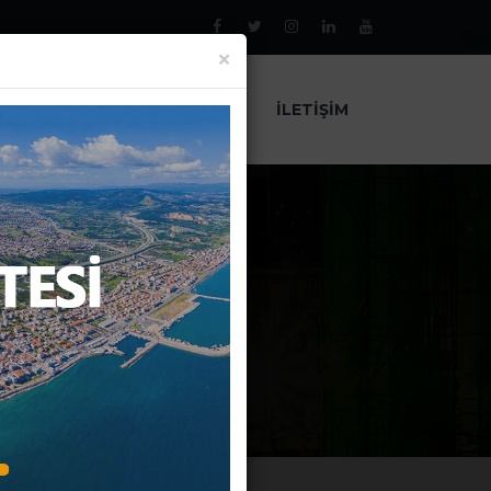
×
AL
PROJELER
HABERLER
İLETIŞIM
GELİYOR?
?