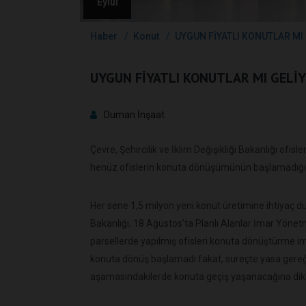
Eylül
Haber
Konut
UYGUN FİYATLI KONUTLAR MI
UYGUN FİYATLI KONUTLAR MI GELİ
Duman İnşaat
Çevre, Şehircilik ve İklim Değişikliği Bakanlığı ofi
henüz ofislerin konuta dönüşümünün başlamadığını 
Her sene 1,5 milyon yeni konut üretimine ihtiyaç duy
Bakanlığı, 18 Ağustos’ta Planlı Alanlar İmar Yönetm
parsellerde yapılmış ofisleri konuta dönüştürme i
konuta dönüş başlamadı fakat, süreçte yasa gereği 
aşamasındakilerde konuta geçiş yaşanacağına dikka