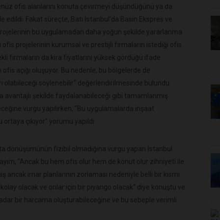
nüz ofis alanlarını konuta çevirmeyi düşündüğünü ya da
 edildi. Fakat süreçte, Batı İstanbul’da Basın Ekspres ve
s projelerinin bu uygulamadan daha yoğun şekilde yararlanma
 ofis projelerinin kurumsal ve prestijli firmaların istediği ofis
ekli firmaların da kira fiyatlarını yüksek gördüğü ifade
n ofis açığı oluşuyor. Bu nedenle, bu bölgelerde de
olabileceği söylenebilir" değerlendirilmesinde bulundu.
avantajlı şekilde faydalanabileceği gibi tamamlanmış
eceğine vurgu yapılırken, "Bu uygulamalarda inşaat
 ortaya çıkıyor" yorumu yapıldı.
nuta dönüşümünün fizibil olmadığına vurgu yapan İstanbul
yım, "Ancak bu hem ofis olur hem de konut olur zihniyeti ile
ş ancak imar planlarının zorlaması nedeniyle belli bir kısmı
kolay olacak ve onlar için bir piyango olacak" diye konuştu ve
adar bir harcama oluşturabileceğine ve bu sebeple verimli