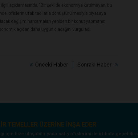
a ilgili açıklamasında, "Bir şekilde ekonomiye katılmayan, bu
de, ofislerin ufak tadilatla dönüştürülmesiyle piyasaya
ılacak değişim harcamaları yeniden bir konut yapmanın
onomik açıdan daha uygun olacağını vurguladı.
Önceki Haber
Sonraki Haber
IR TEMELLER ÜZERINE INŞA EDER
 için bize ulaşabilir yada satış ofislerimizle irtibata geçebilirs