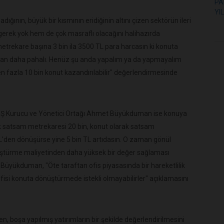
ığının, büyük bir kısmının eridiğinin altını çizen sektörün ileri
m gerek yok hem de çok masraflı olacağını halihazırda
 metrekare başına 3 bin ila 3500 TL para harcasın ki konuta
an daha pahalı. Henüz şu anda yapalım ya da yapmayalım
n fazla 10 bin konut kazandırılabilir" değerlendirmesinde
AŞ Kurucu ve Yönetici Ortağı Ahmet Büyükduman ise konuya
rak satsam metrekaresi 20 bin, konut olarak satsam
L’den dönüşürse yine 5 bin TL artıdasın. O zaman gönül
nüştürme maliyetinden daha yüksek bir değer sağlaması
Büyükduman, "Öte taraftan ofis piyasasında bir hareketlilik
 ofisi konuta dönüştürmede istekli olmayabilirler" açıklamasını
n, boşa yapılmış yatırımların bir şekilde değerlendirilmesini