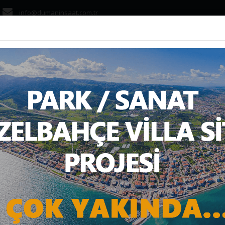
info@dumaninsaat.com.tr
ANASAYFA
KURUMS
İYATLI KONUTLAR MI 
Anasayfa
Haber
Konut
UYGUN FİYATLI KONUTLAR MI GELİYOR