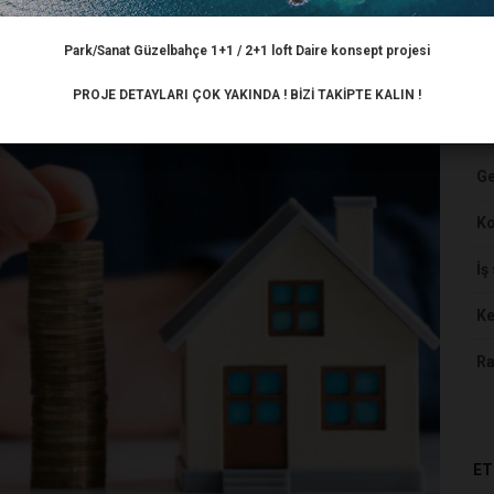
Park/Sanat Güzelbahçe 1+1 / 2+1 loft Daire konsept projesi
HA
PROJE DETAYLARI ÇOK YAKINDA ! BİZİ TAKİPTE KALIN !
Ar
Ge
K
İş
Ke
Ra
ET