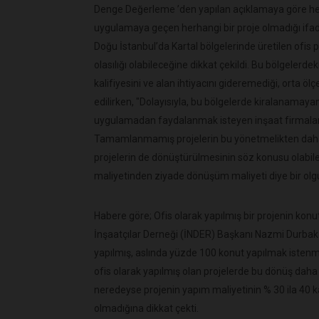
Denge Değerleme ’den yapılan açıklamaya göre he
uygulamaya geçen herhangi bir proje olmadığı ifade
Doğu İstanbul’da Kartal bölgelerinde üretilen ofi
olasılığı olabileceğine dikkat çekildi. Bu bölgelerdeki
kalifiyesini ve alan ihtiyacını gideremediği, orta ölç
edilirken, "Dolayısıyla, bu bölgelerde kiralanamaya
uygulamadan faydalanmak isteyen inşaat firmaları 
Tamamlanmamış projelerin bu yönetmelikten daha 
projelerin de dönüştürülmesinin söz konusu olabil
maliyetinden ziyade dönüşüm maliyeti diye bir olgu
Habere göre; Ofis olarak yapılmış bir projenin ko
İnşaatçılar Derneği (İNDER) Başkanı Nazmi Durbaka
yapılmış, aslında yüzde 100 konut yapılmak istenmi
ofis olarak yapılmış olan projelerde bu dönüş daha 
neredeyse projenin yapım maliyetinin % 30 ila 40 k
olmadığına dikkat çekti.