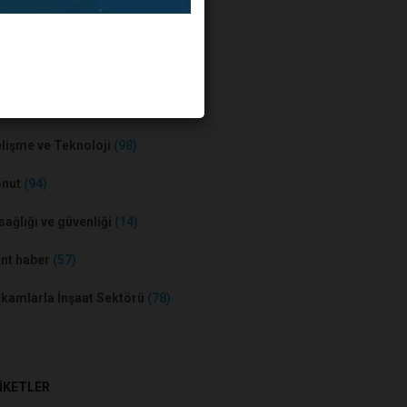
BER KATEGORİLERİ
sa ve Konut
(55)
lişme ve Teknoloji
(98)
onut
(94)
 sağlığı ve güvenliği
(14)
nt haber
(57)
kamlarla İnşaat Sektörü
(78)
İKETLER