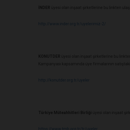
İNDER
üyesi olan inşaat şirketlerine bu linkten ulaşa
http://www.inder.org.tr/uyelerimiz-2/
KONUTDER
üyesi olan inşaat şirketlerine bu linkt
Kampanyası kapsamında üye firmalarının satıştaki pr
http://konutder.org.tr/uyeler
Türkiye Müteahhitleri Birliği
üyesi olan inşaat şirk
https://www.tmb.org.tr/tr/uyeler