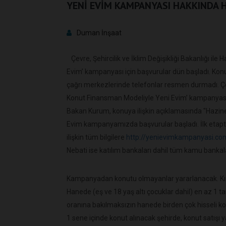
YENİ EVİM KAMPANYASI HAKKINDA 
Duman İnşaat
Çevre, Şehircilik ve İklim Değişikliği Bakanlığı ile
Evim’ kampanyası için başvurular dün başladı. Konut pr
çağrı merkezlerinde telefonlar resmen durmadı. Çev
Konut Finansman Modeliyle Yeni Evim’ kampanyası i
Bakan Kurum, konuya ilişkin açıklamasında "Hazine
Evim kampanyamızda başvurular başladı. İlk etap
ilişkin tüm bilgilere
http://yenievimkampanyasi.com
Nebati ise katılım bankaları dahil tüm kamu bankalar
Kampanyadan konutu olmayanlar yararlanacak. Kırsa
Hanede (eş ve 18 yaş altı çocuklar dahil) en az 1 t
oranına bakılmaksızın hanede birden çok hisseli
1 sene içinde konut alınacak şehirde, konut satışı 