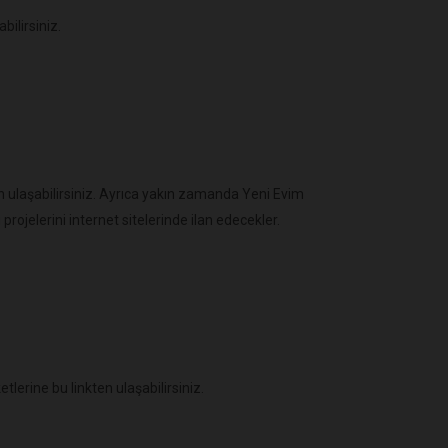
bilirsiniz.
en ulaşabilirsiniz. Ayrıca yakın zamanda Yeni Evim
ojelerini internet sitelerinde ilan edecekler.
etlerine bu linkten ulaşabilirsiniz.