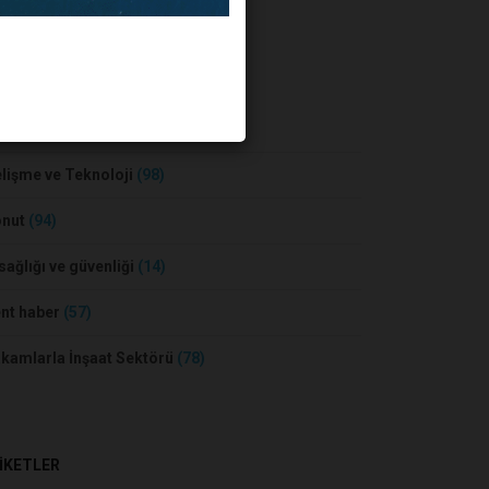
BER KATEGORİLERİ
sa ve Konut
(55)
lişme ve Teknoloji
(98)
onut
(94)
 sağlığı ve güvenliği
(14)
nt haber
(57)
kamlarla İnşaat Sektörü
(78)
İKETLER