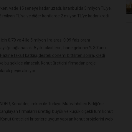
ken, vade 15 seneye kadar uzadı. İstanbul’da 5 milyon TL'ye,
3 milyon TL'ye ve diğer kentlerde 2 milyon TL'ye kadar kredi
 için 0.79 ve 4 ile 5 milyon lira arası 0.99 faiz oranı
ylığı sağlanacak. Aylık taksitlerin, hane gelirinin % 30’unu
Hazine taksit katkısı, destek dönemi bittikten sonra, kredi
ve bu şekilde alınacak.
Konut üreticisi firmadan proje
 olarak peşin alınıyor.
R, Konutder, İmkon ile Türkiye Müteahhitleri Birliği’ne
eri karşılayan firmaların ürettiği büyük ve küçük ölçekli tüm konut
Konut üreticileri kriterlere uygun yapılan konut projelerini web