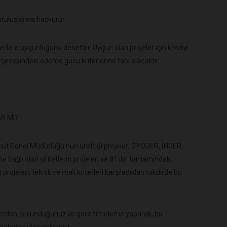
uruluşlarına başvurur.
erlere uygunluğunu denetler. Uygun olan projeler için krediyi
rçevesindeki ödeme gücü kriterlerine tabi olacaktır.
R MI?
nut Genel Müdürlüğü’nün ürettiği projeler; GYODER, İNDER,
 bağlı olan şirketlerin projeleri ve 81 ilin tamamındaki
rojeleri; teknik ve mali kriterleri karşıladıkları takdirde bu
lerden, bulunduğunuz ile göre filtreleme yaparak, bu
elerine ulaşabilirsiniz.