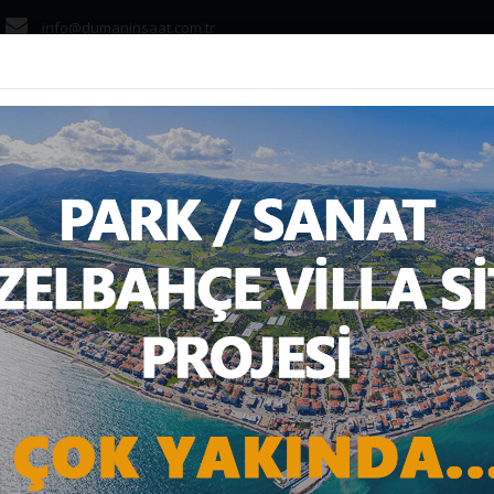
info@dumaninsaat.com.tr
ANASAYFA
KURUMS
 KAMPANYASI HAKKIN
asayfa
Haber
Konut
YENİ EVİM KAMPANYASI HAKKINDA HERŞ