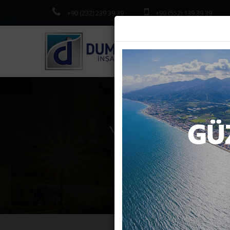
+90 (232) 239 39 39
+90 (552) 139 39 39
YENİ EVİM
An