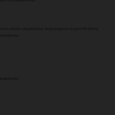
lere bu linkten ulaşabilirsiniz. Bulunduğunuz ile göre filtreleme
yebilirsiniz.
şabilirsiniz.