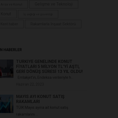
Gelişme ve Teknoloji
Arsa ve Konut
Konut
İş sağlığı ve güvenliği
Rakamlarla İnşaat Sektörü
Kent haber
N HABERLER
TÜRKIYE GENELINDE KONUT
FIYATLARI 5 MILYON TL’YI AŞTI,
GERI DÖNÜŞ SÜRESI 13 YIL OLDU!
Emlakjet’in, Endeksa verileriyle h...
Haziran 22, 2023
MAYIS AYI KONUT SATIŞ
RAKAMLARI
TÜİK Mayıs ayına ait konut satış
rakamlarını ...