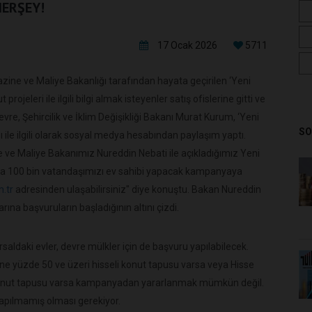
HERŞEY!
17 Ocak 2026
5711
 Hazine ve Maliye Bakanlığı tarafından hayata geçirilen ‘Yeni
ojeleri ile ilgili bilgi almak isteyenler satış ofislerine gitti ve
re, Şehircilik ve İklim Değişikliği Bakanı Murat Kurum, ‘Yeni
SO
le ilgili olarak sosyal medya hesabından paylaşım yaptı.
 ve Maliye Bakanımız Nureddin Nebati ile açıkladığımız Yeni
ta 100 bin vatandaşımızı ev sahibi yapacak kampanyaya
.tr
adresinden ulaşabilirsiniz" diye konuştu. Bakan Nureddin
ına başvuruların başladığının altını çizdi.
ldaki evler, devre mülkler için de başvuru yapılabilecek.
ane yüzde 50 ve üzeri hisseli konut tapusu varsa veya Hisse
 konut tapusu varsa kampanyadan yararlanmak mümkün değil.
yapılmamış olması gerekiyor.