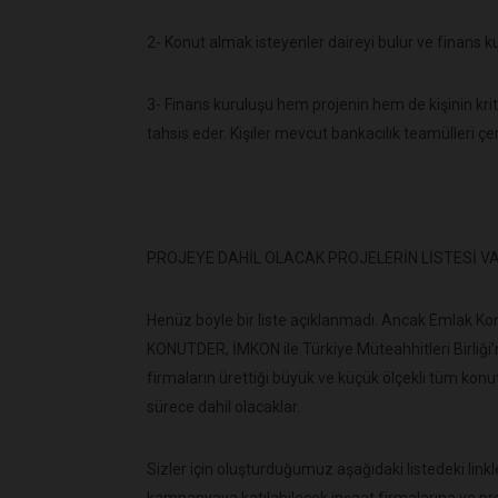
2- Konut almak isteyenler daireyi bulur ve finans k
3- Finans kuruluşu hem projenin hem de kişinin krit
tahsis eder. Kişiler mevcut bankacılık teamülleri çe
PROJEYE DAHİL OLACAK PROJELERİN LİSTESİ VA
Henüz böyle bir liste açıklanmadı. Ancak Emlak Ko
KONUTDER, İMKON ile Türkiye Müteahhitleri Birliği’ne
firmaların ürettiği büyük ve küçük ölçekli tüm konut p
sürece dahil olacaklar.
Sizler için oluşturduğumuz aşağıdaki listedeki link
kampanyaya katılabilecek inşaat firmalarına ve proj