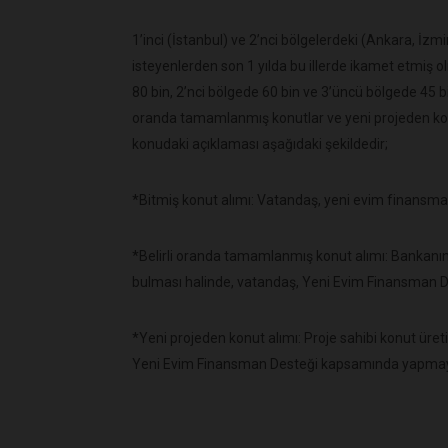
1’inci (İstanbul) ve 2’nci bölgelerdeki (Ankara, İzm
isteyenlerden son 1 yılda bu illerde ikamet etmiş ol
80 bin, 2’nci bölgede 60 bin ve 3’üncü bölgede 45 bin 
oranda tamamlanmış konutlar ve yeni projeden ko
konudaki açıklaması aşağıdaki şekildedir;
*Bitmiş konut alımı: Vatandaş, yeni evim finansma
*Belirli oranda tamamlanmış konut alımı: Bankanı
bulması halinde, vatandaş, Yeni Evim Finansman De
*Yeni projeden konut alımı: Proje sahibi konut üret
Yeni Evim Finansman Desteği kapsamında yapmayı