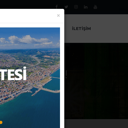
×
AL
PROJELER
HABERLER
İLETIŞIM
DA HERŞEY!
EY!