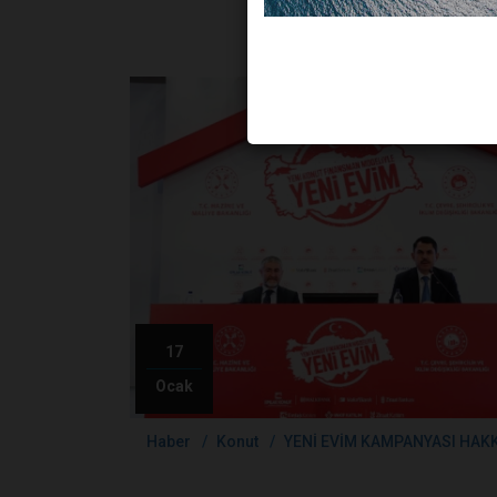
17
Ocak
Haber
Konut
YENİ EVİM KAMPANYASI HAK