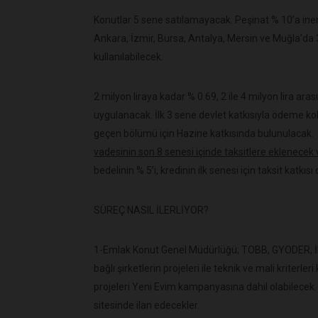
Konutlar 5 sene satılamayacak. Peşinat % 10’a iner
Ankara, İzmir, Bursa, Antalya, Mersin ve Muğla’da 
kullanılabilecek.
2 milyon liraya kadar % 0.69, 2 ile 4 milyon lira arası
uygulanacak. İlk 3 sene devlet katkısıyla ödeme kola
geçen bölümü için Hazine katkısında bulunulacak.
vadesinin son 8 senesi içinde taksitlere eklenecek 
bedelinin % 5’i, kredinin ilk senesi için taksit katkısı
SÜREÇ NASIL İLERLİYOR?
1-Emlak Konut Genel Müdürlüğü; TOBB, GYODER, İNDE
bağlı şirketlerin projeleri ile teknik ve mali kriterl
projeleri Yeni Evim kampanyasına dahil olabilecek. 
sitesinde ilan edecekler.