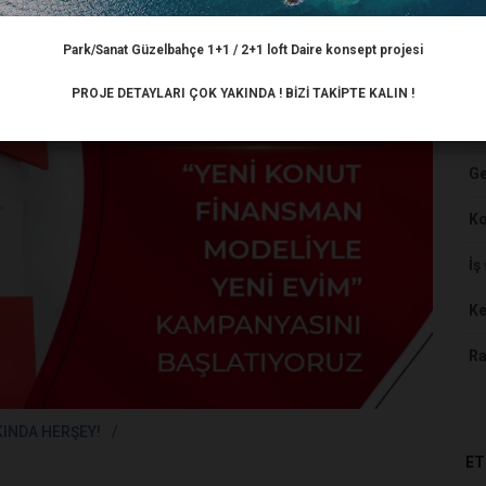
Park/Sanat Güzelbahçe 1+1 / 2+1 loft Daire konsept projesi
HA
PROJE DETAYLARI ÇOK YAKINDA ! BİZİ TAKİPTE KALIN !
Ar
Ge
K
İş
Ke
Ra
KINDA HERŞEY!
ET