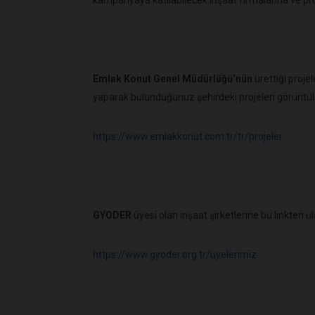
Emlak Konut Genel Müdürlüğü’nün
ürettiği proje
yaparak bulunduğunuz şehirdeki projeleri görüntüle
https://www.emlakkonut.com.tr/tr/projeler
GYODER
üyesi olan inşaat şirketlerine bu linkten ula
https://www.gyoder.org.tr/uyelerimiz