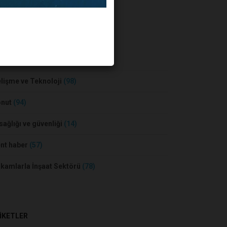
BER KATEGORİLERİ
sa ve Konut
(55)
lişme ve Teknoloji
(98)
onut
(94)
 sağlığı ve güvenliği
(14)
nt haber
(57)
kamlarla İnşaat Sektörü
(78)
İKETLER