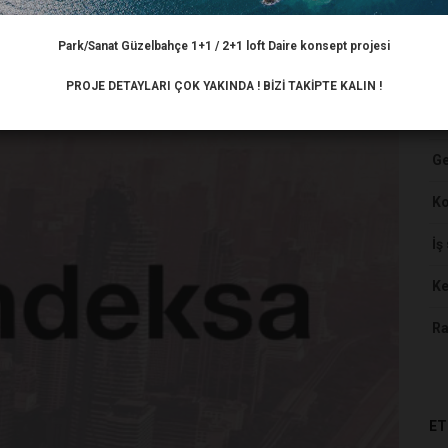
Park/Sanat Güzelbahçe 1+1 / 2+1 loft Daire konsept projesi
HA
PROJE DETAYLARI ÇOK YAKINDA ! BİZİ TAKİPTE KALIN !
Ar
Ge
K
İş
Ke
Ra
ET