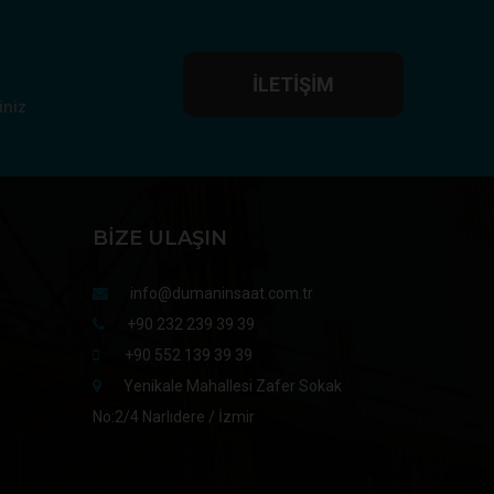
İLETIŞIM
iniz
BIZE ULAŞIN
info@dumaninsaat.com.tr
+90 232 239 39 39
+90 552 139 39 39
Yenikale Mahallesi Zafer Sokak
No:2/4 Narlıdere / İzmir