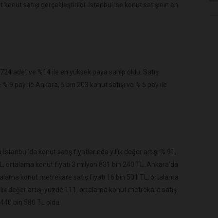
nut satışı gerçekleştirildi. İstanbul ise konut satışının en
724 adet ve %14 ile en yüksek paya sahip oldu. Satış
e % 9 pay ile Ankara, 5 bin 203 konut satışı ve % 5 pay ile
stanbul’da konut satış fiyatlarında yıllık değer artışı % 91,
L, ortalama konut fiyatı 3 milyon 831 bin 240 TL. Ankara’da
ortalama konut metrekare satış fiyatı 16 bin 501 TL, ortalama
ıllık değer artışı yüzde 111, ortalama konut metrekare satış
 440 bin 580 TL oldu.