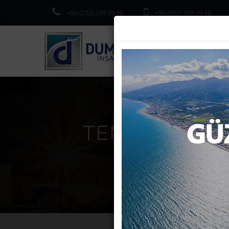
+90 (232) 239 39 39
+90 (552) 139 39 39
TEMMUZ AYI
Anasayfa
Ha