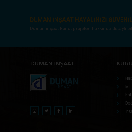
DUMAN INŞAAT HAYALINIZI GÜVENIL
Duman inşaat konut projeleri hakkında detaylı bilgi
DUMAN İNŞAAT
KUR
Hak
Mis
Kali
Değ
İns