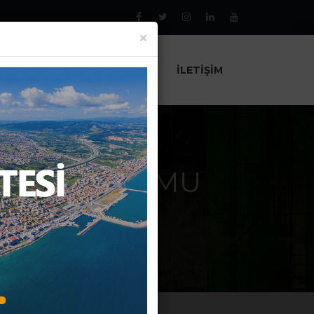
×
AL
PROJELER
HABERLER
İLETIŞIM
ÜNÜN DURUMU
RÜNÜN DURUMU