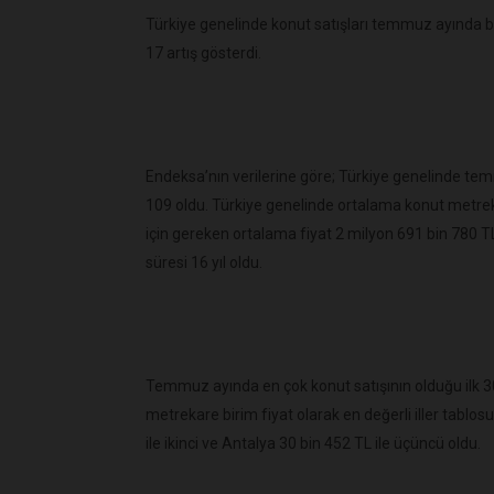
Türkiye genelinde konut satışları temmuz ayında bir
17 artış gösterdi.
Endeksa’nın verilerine göre; Türkiye genelinde temmuz
109 oldu. Türkiye genelinde ortalama konut metreka
için gereken ortalama fiyat 2 milyon 691 bin 780 TL
süresi 16 yıl oldu.
Temmuz ayında en çok konut satışının olduğu ilk 30 
metrekare birim fiyat olarak en değerli iller tablosu
ile ikinci ve Antalya 30 bin 452 TL ile üçüncü oldu.