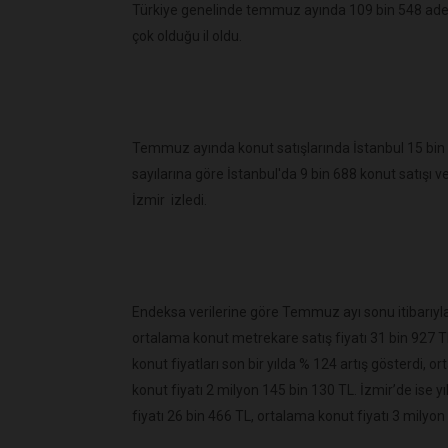
Türkiye genelinde temmuz ayında 109 bin 548 adet ko
çok olduğu il oldu.
Temmuz ayında konut satışlarında İstanbul 15 bin 
sayılarına göre İstanbul'da 9 bin 688 konut satışı v
İzmir izledi.
Endeksa verilerine göre Temmuz ayı sonu itibarıyla İ
ortalama konut metrekare satış fiyatı 31 bin 927 T
konut fiyatları son bir yılda % 124 artış gösterdi, 
konut fiyatı 2 milyon 145 bin 130 TL. İzmir’de ise y
fiyatı 26 bin 466 TL, ortalama konut fiyatı 3 milyon