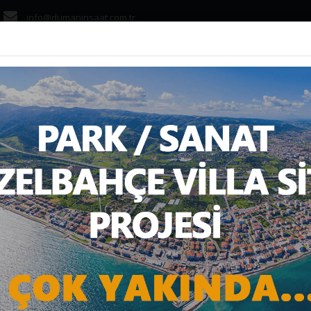
info@dumaninsaat.com.tr
ANASAYFA
KURUMS
NDA KONUT SEKTÖR
ber
Rakamlarla İnşaat Sektörü
TEMMUZ AYINDA KONUT SEKTÖ