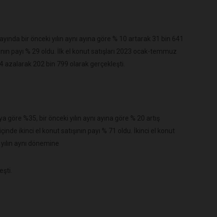
ayında bir önceki yılın aynı ayına göre % 10 artarak 31 bin 641
ışının payı % 29 oldu. İlk el konut satışları 2023 ocak-temmuz
 azalarak 202 bin 799 olarak gerçekleşti.
ya göre %35, bir önceki yılın aynı ayına göre % 20 artış
inde ikinci el konut satışının payı % 71 oldu. İkinci el konut
yılın aynı dönemine
şti.