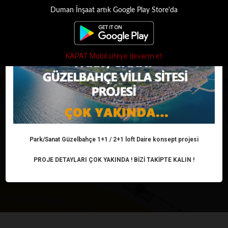
Duman İnşaat artık Google Play Store'da
×
Toggle
navigati
KAPAT Mobil siteye devarm et
DUMAN İŞ MERKEZI
2011
Park/Sanat Güzelbahçe 1+1 / 2+1 loft Daire konsept projesi
ANASAYFA
PROJELER
Tamamlanan projeler
Duman İş Merkezi 2011
PROJE DETAYLARI ÇOK YAKINDA ! BİZİ TAKİPTE KALIN !