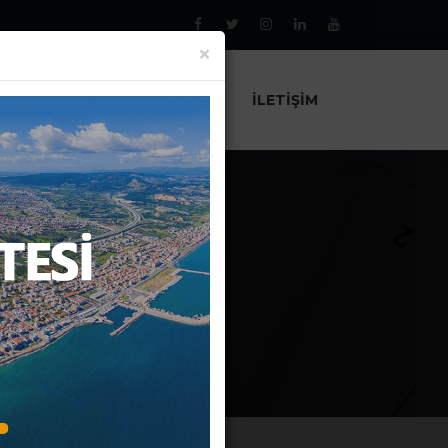
×
AL
PROJELER
HABERLER
İLETIŞIM
E 2012
çe 2012