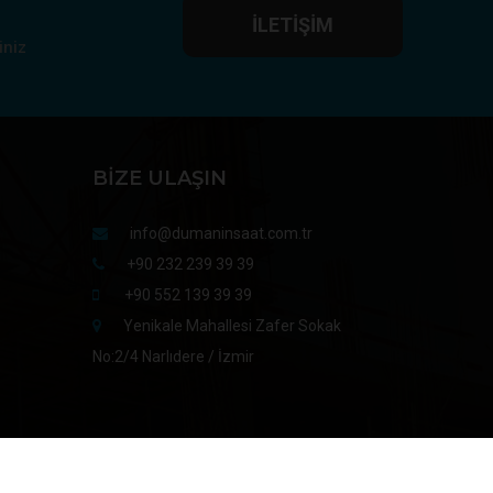
İLETIŞIM
iniz
BIZE ULAŞIN
info@dumaninsaat.com.tr
+90 232 239 39 39
+90 552 139 39 39
Yenikale Mahallesi Zafer Sokak
No:2/4 Narlıdere / İzmir