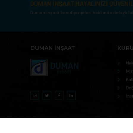
DUMAN INŞAAT HAYALINIZI GÜVENIL
Duman inşaat konut projeleri hakkında detaylı bilgi
DUMAN İNŞAAT
KUR
Hak
Mis
Kali
Değ
İns