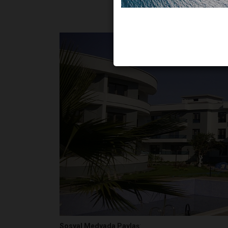
GERI
Sosyal Medyada Paylaş
: