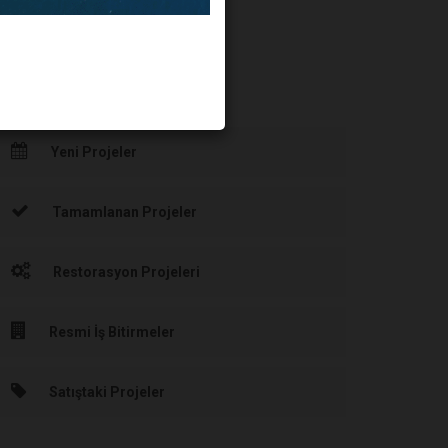
PROJELER
Yeni Projeler
Tamamlanan Projeler
Restorasyon Projeleri
Resmi İş Bitirmeler
Satıştaki Projeler