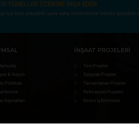
IR TEMELLER ÜZERINE INŞA EDER
 için bize ulaşabilir yada satış ofislerimizle irtibata geçebilirs
UMSAL
İNŞAAT PROJELERI
kımızda
Yeni Projeler
yon & Vizyon
Satıştaki Projeler
te Politikası
Tamamlanan Projeler
erlerimiz
Retorasyon Projeleri
an Kaynakları
Resmi İş Bitirmeler