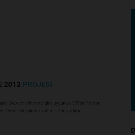
E 2012
PROJESI
ıştır. Deprem yönetmeliğine uygunluk C35 sınıf beton
mi Temel bohçalama sistemi ve su yalıtımı
D