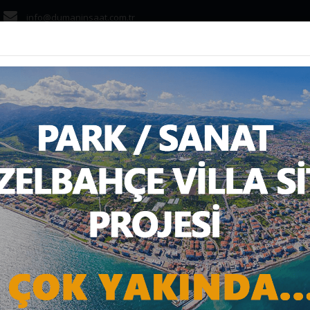
info@dumaninsaat.com.tr
ANASAYFA
KURUMS
CA TRIO GÜZELBAHÇ
YFA
PROJELER
Tamamlanan projeler
Dumanca Trio Güzelbah