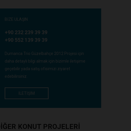
BIZE ULAŞIN
+90 232 239 39 39
+90 552 139 39 39
Dumanca Trio Güzelbahçe 2012 Projesi için
daha detaylı bilgi almak için bizimle iletişime
geçebilir yada satış ofisimizi ziyaret
edebilirsiniz.
İLETIŞIM
IĞER KONUT PROJELERI