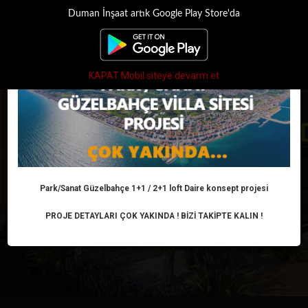
Duman İnşaat artık Google Play Store'da
×
Toggle
navigati
KAPAT Mobil siteye devarm et
PARK SANAT EVLERI B
Park/Sanat Güzelbahçe 1+1 / 2+1 loft Daire konsept projesi
PROJE DETAYLARI ÇOK YAKINDA ! BİZİ TAKİPTE KALIN !
PROJE DETAYLARI