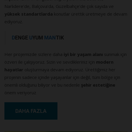
Narlıdere’de, Balçova’da, Güzelbahçe’de çok sayıda ve
yüksek standartlarda
konutlar ürettik üretmeye de devam
ediyoruz.
D
ENGE
U
YUM
MAN
TIK
Her projemizde sizlere daha
iyi bir yaşam alanı
sunmak için
özveri ile çalışıyoruz. Sizin ve sevdikleriniz için
modern
hayatlar
oluşturmaya devam ediyoruz. Ürettiğimiz her
projenin sadece içinde yaşayanlar için değil, tüm bölge için
önemli olduğunu biliyor ve bu nedenle
şehir estetiğine
önem veriyoruz
DAHA FAZLA