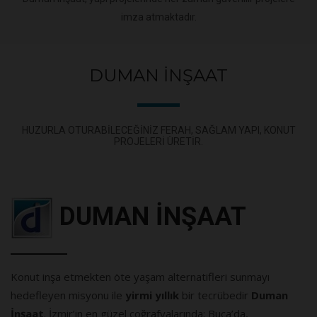
imza atmaktadır.
DUMAN İNŞAAT
HUZURLA OTURABILECEĞINIZ FERAH, SAĞLAM YAPI, KONUT
PROJELERI ÜRETIR.
DUMAN İNŞAAT
Konut inşa etmekten öte yaşam alternatifleri sunmayı
hedefleyen misyonu ile
yirmi yıllık
bir tecrübedir
Duman
İnşaat
. İzmir’in en güzel coğrafyalarında; Buca’da,