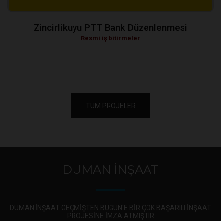
Zincirlikuyu PTT Bank Düzenlenmesi
Resmi iş bitirmeler
TÜM PROJELER
DUMAN İNŞAAT
DUMAN INŞAAT GEÇMIŞTEN BUGÜN'E BIR ÇOK BAŞARILI INŞAAT
PROJESINE IMZA ATMIŞTIR