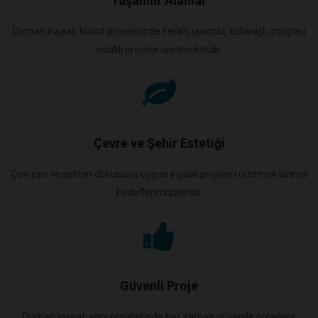
Yaşanılır Alanlar
Duman inşaat, konut projelerinde ferah, uyumlu, kullanışlı, müşteri
odaklı projeler üretmektedir.
Çevre ve Şehir Estetiği
Çevreye ve şehirin dokusuna uygun inşaat projeleri üretmek birincil
hedeflerimizdendir
Güvenli Proje
Duman inşaat, yapı projelerinde her zaman güvenilir projelere