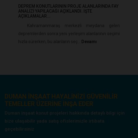
DEPREM KONUTLARININ PROJE ALANLARINDA FAY
ANALIZI YAPILACAĞI AÇIKLANDI. İŞTE
AÇIKLAMALAR...
Kahramanmaraş merkezli meydana gelen
depremlerden sonra yeni yerleşim alanlarının seçimi
hızla sürerken, bu alanların seç...
Devamı
DUMAN INŞAAT HAYALINIZI GÜVENILIR
TEMELLER ÜZERINE INŞA EDER
Duman inşaat konut projeleri hakkında detaylı bilgi için
bize ulaşabilir yada satış ofislerimizle irtibata
geçebilirsiniz